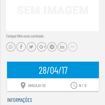
Compartilhe esse conteúdo:
28/04/17
location_on
access_time
ARACAJU-SE
N / D
INFORMAÇÕES