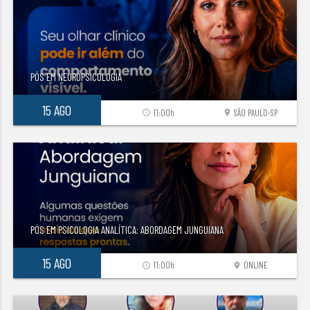
PÓS EM NEUROPSICOLOGIA
15 AGO
11:00h
SÃO PAULO-SP
access_time
location_on
PÓS EM PSICOLOGIA ANALÍTICA: ABORDAGEM JUNGUIANA
15 AGO
11:00h
ONLINE
access_time
location_on