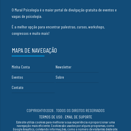
O Mural Psicologia é o maior portal de divulgação gratuita de eventos e
vagas de psicologia.
É a melhor opção para encontrar palestras, cursos, workshops,
congressos e muito mais!
MAPA DE NAVEGAÇÃO
Minha Conta
Newsletter
Eventos
Sobre
Contato
COPYRIGHT©2026 . TODOS OS DIREITOS RESERVADOS
TERMOS DE USO
.
EMAIL DE SUPORTE
Este site utiliza cookies para melhorar a sua experiência e proporcionar uma
navegação mais eficiente. Cookies são usados por alguns programas, como
Google Anayltics, coletando informações, como o número de visitantes deste site.