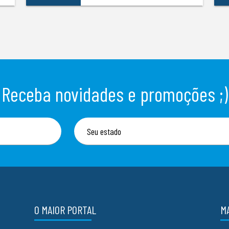
Receba novidades e promoções ;)
O MAIOR PORTAL
M