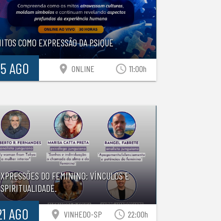
MITOS COMO EXPRESSÃO DA PSIQUE
15 AGO
location_on
access_time
ONLINE
11:00h
EXPRESSÕES DO FEMININO: VÍNCULOS E
SPIRITUALIDADE.
21 AGO
location_on
access_time
VINHEDO-SP
22:00h