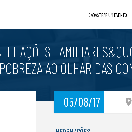
CADASTRAR UM EVENTO
TELAÇÕES FAMILIARES&QUO
 POBREZA AO OLHAR DAS C
05/08/17
location_
INFORMAÇÕES