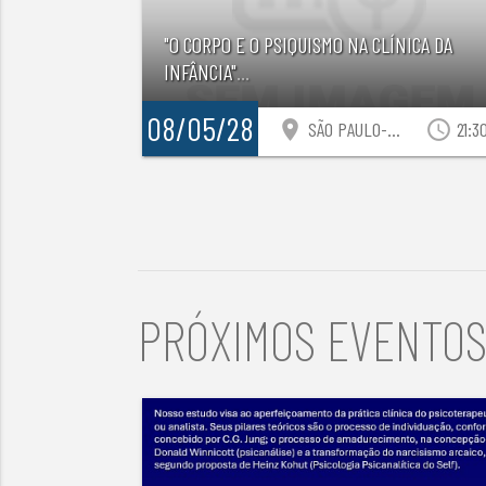
"O CORPO E O PSIQUISMO NA CLÍNICA DA
INFÂNCIA"
...
08/05/28
location_on
access_time
SÃO PAULO-SP
21:3
PRÓXIMOS EVENTO