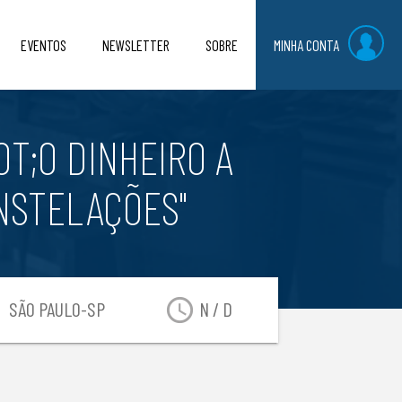
EVENTOS
NEWSLETTER
SOBRE
MINHA CONTA
T;O DINHEIRO A
ONSTELAÇÕES"
on
access_time
SÃO PAULO-SP
N / D