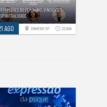
EXPRESSÕES DO FEMININO: VÍNCULOS E
SPIRITUALIDADE.
21 AGO
location_on
access_time
VINHEDO-SP
22:00h