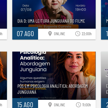
DIA D: UMA LEITURA JUNGUIANA DO FILME
07 AGO
location_on
access_time
0h
ONLINE
22:00h
PÓS EM PSICOLOGIA ANALÍTICA: ABORDAGEM
JUNGUIANA
E
15 AGO
location_on
access_time
0h
ONLINE
11:00h