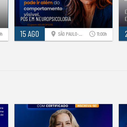
PÓS EM NEUROPSICOLOGIA
E
15 AGO
location_on
access_time
0h
SÃO PAULO-SP
11:00h
S