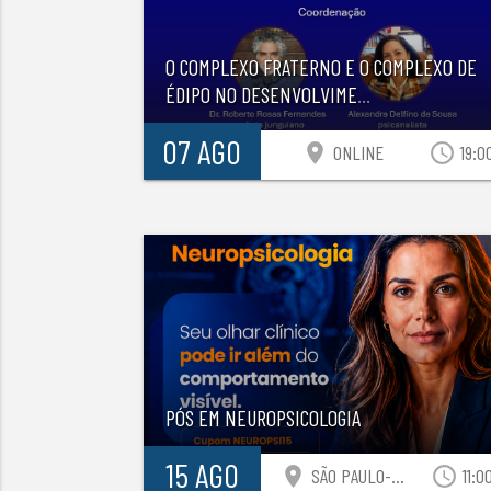
O COMPLEXO FRATERNO E O COMPLEXO DE
ÉDIPO NO DESENVOLVIME
...
07 AGO
location_on
access_time
ONLINE
19:0
PÓS EM NEUROPSICOLOGIA
15 AGO
location_on
access_time
SÃO PAULO-SP
11:0