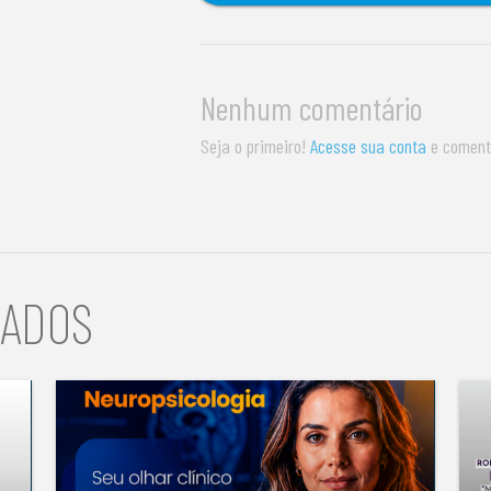
Nenhum comentário
Seja o primeiro!
Acesse sua conta
e coment
NADOS