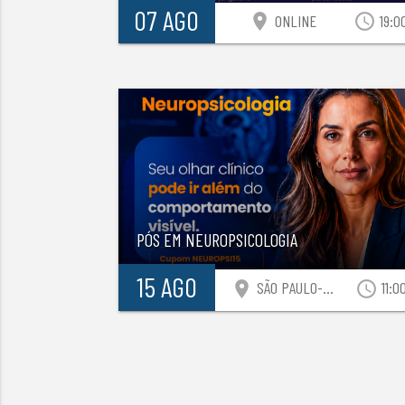
07 AGO
location_on
access_time
ONLINE
19:0
PÓS EM NEUROPSICOLOGIA
15 AGO
location_on
access_time
SÃO PAULO-SP
11:0