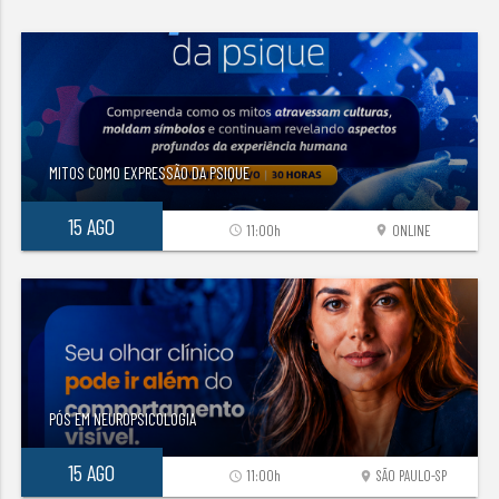
MITOS COMO EXPRESSÃO DA PSIQUE
15 AGO
11:00h
ONLINE
access_time
location_on
PÓS EM NEUROPSICOLOGIA
15 AGO
11:00h
SÃO PAULO-SP
access_time
location_on