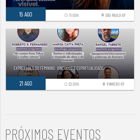
15 AGO
11:00h
SÃO PAULO-SP
access_time
location_on
EXPRESSÕES DO FEMININO: VÍNCULOS E ESPIRITUALIDADE.
21 AGO
22:00h
VINHEDO-SP
access_time
location_on
PRÓXIMOS EVENTOS