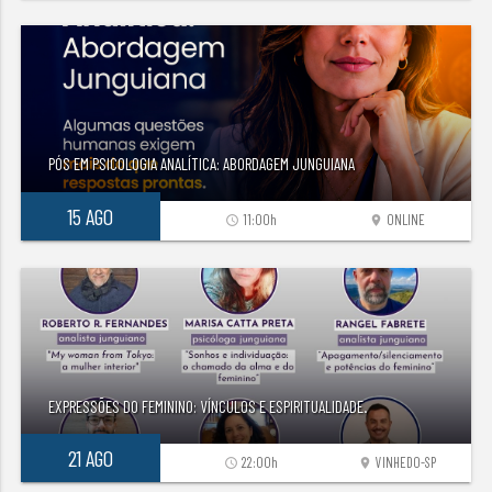
PÓS EM PSICOLOGIA ANALÍTICA: ABORDAGEM JUNGUIANA
15 AGO
11:00h
ONLINE
access_time
location_on
EXPRESSÕES DO FEMININO: VÍNCULOS E ESPIRITUALIDADE.
21 AGO
22:00h
VINHEDO-SP
access_time
location_on