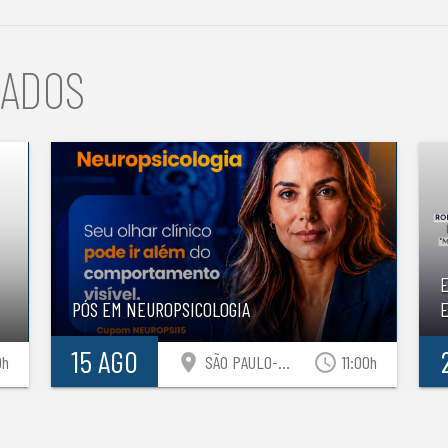
NADOS
PÓS EM NEUROPSICOLOGIA
E
15 AGO
location_on
access_time
0h
SÃO PAULO-SP
11:00h