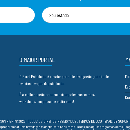
O MAIOR PORTAL
M
Mi
O Mural Psicologia é o maior portal de divulgação gratuita de
eventos e vagas de psicologia.
Ev
É a melhor opção para encontrar palestras, cursos,
Co
workshops, congressos e muito mais!
COPYRIGHT©2026 . TODOS OS DIREITOS RESERVADOS
.
TERMOS DE USO
.
EMAIL DE SUPORT
cia e proporcionar uma navegação mais eficiente. Cookies são usados por alguns programas, como Go