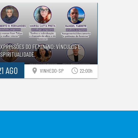
EXPRESSÕES DO FEMININO: VÍNCULOS E
SPIRITUALIDADE.
21 AGO
location_on
access_time
VINHEDO-SP
22:00h