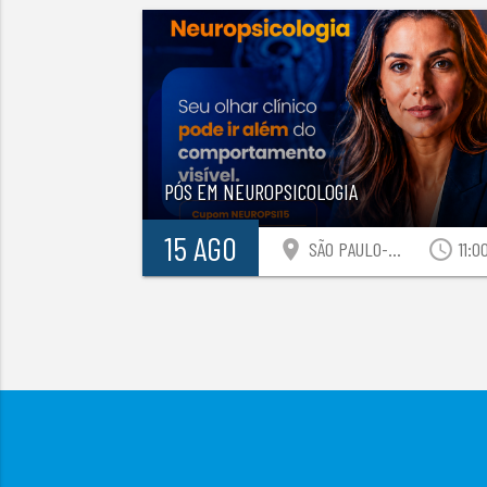
PÓS EM NEUROPSICOLOGIA
15 AGO
location_on
access_time
SÃO PAULO-SP
11:0