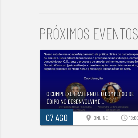
PRÓXIMOS EVENTO
O COMPLEXO FRATERNO E O COMPLEXO DE
ÉDIPO NO DESENVOLVIME
...
07 AGO
location_on
access_time
ONLINE
19:0