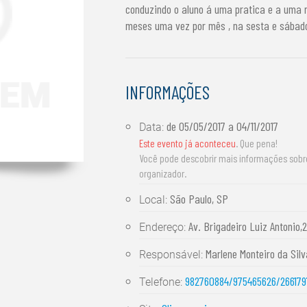
conduzindo o aluno á uma pratica e a uma r
meses uma vez por mês , na sesta e sábad
INFORMAÇÕES
de
05/05/2017
a
04/11/2017
Data:
Este evento já aconteceu
. Que pena!
Você pode descobrir mais informações sob
organizador.
São Paulo, SP
Local:
Av. Brigadeiro Luiz Antonio,2
Endereço:
Marlene Monteiro da Silv
Responsável:
982760884/975465626/266179
Telefone: