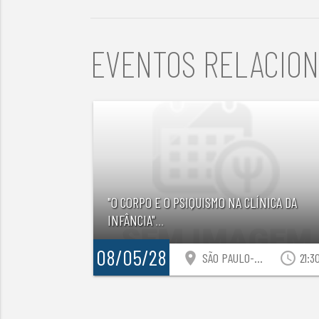
EVENTOS RELACIO
"O CORPO E O PSIQUISMO NA CLÍNICA DA
INFÂNCIA"
...
08/05/28
location_on
access_time
SÃO PAULO-SP
21:3