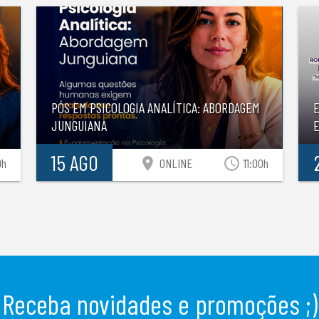
PÓS EM PSICOLOGIA ANALÍTICA: ABORDAGEM
JUNGUIANA
E
15 AGO
location_on
access_time
0h
ONLINE
11:00h
Receba novidades e promoções ;)