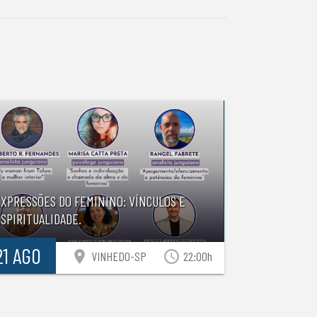
EXPRESSÕES DO FEMININO: VÍNCULOS E
SPIRITUALIDADE.
21 AGO
location_on
access_time
VINHEDO-SP
22:00h