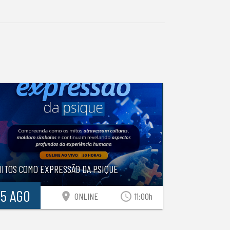
MITOS COMO EXPRESSÃO DA PSIQUE
15 AGO
location_on
access_time
ONLINE
11:00h