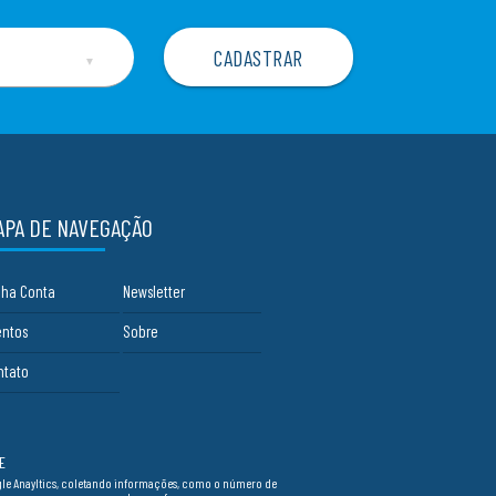
▼
APA DE NAVEGAÇÃO
nha Conta
Newsletter
entos
Sobre
ntato
E
ogle Anayltics, coletando informações, como o número de