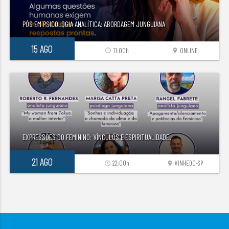
PÓS EM PSICOLOGIA ANALÍTICA: ABORDAGEM JUNGUIANA
15 AGO
11:00h
ONLINE
access_time
location_on
EXPRESSÕES DO FEMININO: VÍNCULOS E ESPIRITUALIDADE.
21 AGO
22:00h
VINHEDO-SP
access_time
location_on