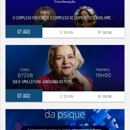
O COMPLEXO FRATERNO E O COMPLEXO DE ÉDIPO NO DESENVOLVIME
...
07 AGO
19:00h
ONLINE
access_time
location_on
DIA D: UMA LEITURA JUNGUIANA DO FILME
07 AGO
22:00h
ONLINE
access_time
location_on