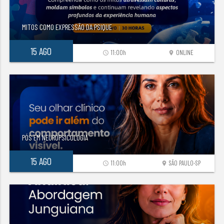
MITOS COMO EXPRESSÃO DA PSIQUE
15 AGO
11:00h
ONLINE
access_time
location_on
PÓS EM NEUROPSICOLOGIA
15 AGO
11:00h
SÃO PAULO-SP
access_time
location_on