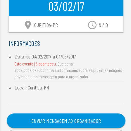
03/02/17
location_on
access_time
CURITIBA-PR
N / D
INFORMAÇÕES
de
03/02/2017
a
04/03/2017
Data:
Este evento já aconteceu
. Que pena!
Você pode descobrir mais informações sobre as próximas edições
enviando uma mensagem para o organizador.
Curitiba, PR
Local:
ENVIAR MENSAGEM AO ORGANIZADOR