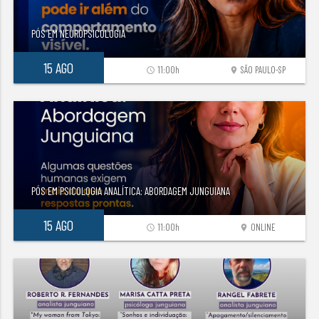
PÓS EM NEUROPSICOLOGIA
15 AGO
11:00h
SÃO PAULO-SP
access_time
location_on
PÓS EM PSICOLOGIA ANALÍTICA: ABORDAGEM JUNGUIANA
15 AGO
11:00h
ONLINE
access_time
location_on