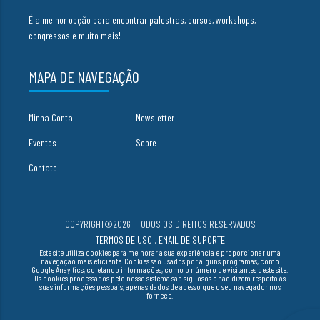
É a melhor opção para encontrar palestras, cursos, workshops,
congressos e muito mais!
MAPA DE NAVEGAÇÃO
Minha Conta
Newsletter
Eventos
Sobre
Contato
COPYRIGHT©2026 . TODOS OS DIREITOS RESERVADOS
TERMOS DE USO
.
EMAIL DE SUPORTE
Este site utiliza cookies para melhorar a sua experiência e proporcionar uma
navegação mais eficiente. Cookies são usados por alguns programas, como
Google Anayltics, coletando informações, como o número de visitantes deste site.
Os cookies processados pelo nosso sistema são sigilosos e não dizem respeito às
suas informações pessoais, apenas dados de acesso que o seu navegador nos
fornece.