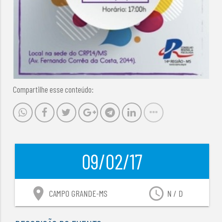
Compartilhe esse conteúdo:
09/02/17
location_on
access_time
CAMPO GRANDE-MS
N / D