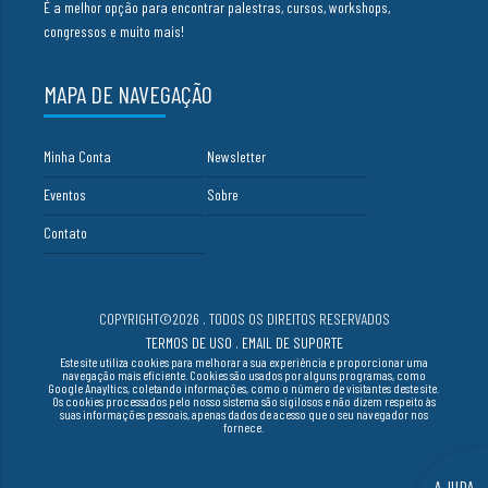
É a melhor opção para encontrar palestras, cursos, workshops,
congressos e muito mais!
MAPA DE NAVEGAÇÃO
Minha Conta
Newsletter
Eventos
Sobre
Contato
COPYRIGHT©2026 . TODOS OS DIREITOS RESERVADOS
TERMOS DE USO
.
EMAIL DE SUPORTE
Este site utiliza cookies para melhorar a sua experiência e proporcionar uma
navegação mais eficiente. Cookies são usados por alguns programas, como
Google Anayltics, coletando informações, como o número de visitantes deste site.
Os cookies processados pelo nosso sistema são sigilosos e não dizem respeito às
suas informações pessoais, apenas dados de acesso que o seu navegador nos
fornece.
AJUDA