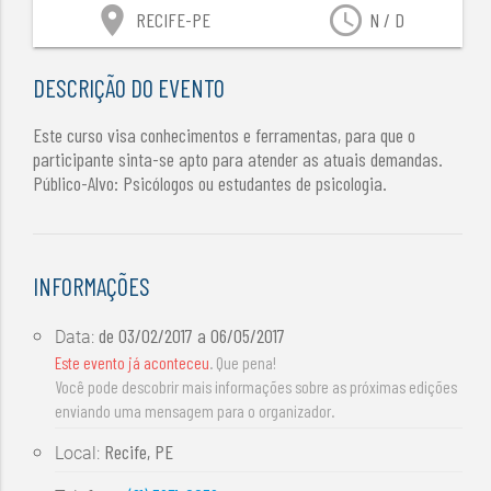
location_on
access_time
RECIFE-PE
N / D
DESCRIÇÃO DO EVENTO
Este curso visa conhecimentos e ferramentas, para que o
participante sinta-se apto para atender as atuais demandas.
Público-Alvo: Psicólogos ou estudantes de psicologia.
INFORMAÇÕES
de
03/02/2017
a
06/05/2017
Data:
Este evento já aconteceu
. Que pena!
Você pode descobrir mais informações sobre as próximas edições
enviando uma mensagem para o organizador.
Recife, PE
Local: