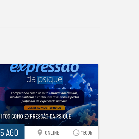
MITOS COMO EXPRESSÃO DA PSIQUE
15 AGO
location_on
access_time
ONLINE
11:00h