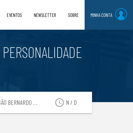
EVENTOS
NEWSLETTER
SOBRE
MINHA CONTA
E PERSONALIDADE
access_time
O BERNARDO DO CAMPO-SP
N / D