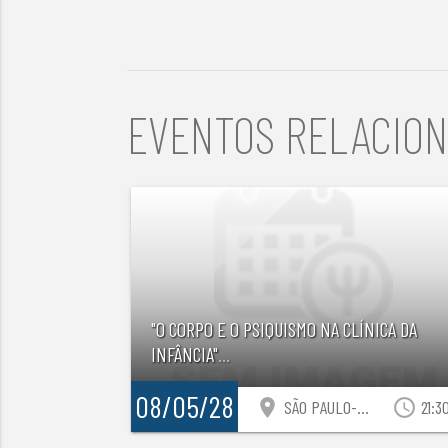
EVENTOS RELACIO
"O CORPO E O PSIQUISMO NA CLÍNICA DA
INFÂNCIA"
...
08/05/28
location_on
access_time
SÃO PAULO-SP
21:3