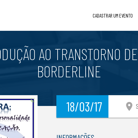
CADASTRAR UM EVENTO
ODUÇÃO AO TRANSTORNO D
BORDERLINE
18/03/17
location_on
SÃ
INFORMAÇÕES