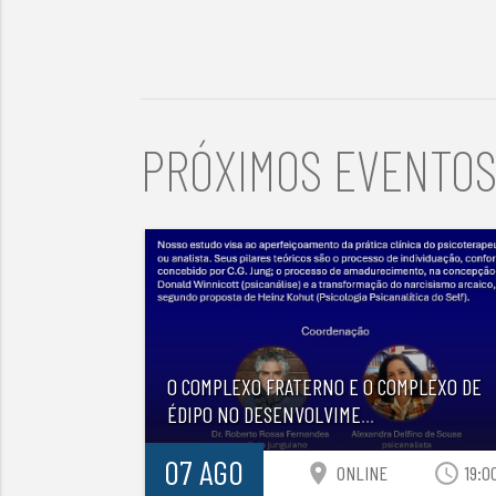
PRÓXIMOS EVENTO
O COMPLEXO FRATERNO E O COMPLEXO DE
ÉDIPO NO DESENVOLVIME
...
07 AGO
location_on
access_time
ONLINE
19:0