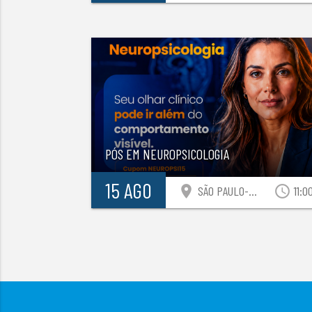
PÓS EM NEUROPSICOLOGIA
15 AGO
location_on
access_time
SÃO PAULO-SP
11:0