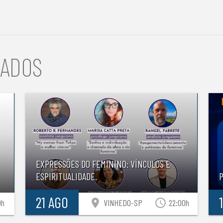
NADOS
EXPRESSÕES DO FEMININO: VÍNCULOS E
ESPIRITUALIDADE.
21 AGO
location_on
access_time
0h
VINHEDO-SP
22:00h