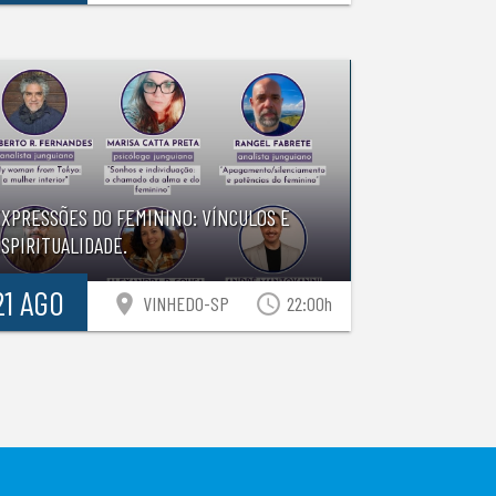
EXPRESSÕES DO FEMININO: VÍNCULOS E
SPIRITUALIDADE.
21 AGO
location_on
access_time
VINHEDO-SP
22:00h