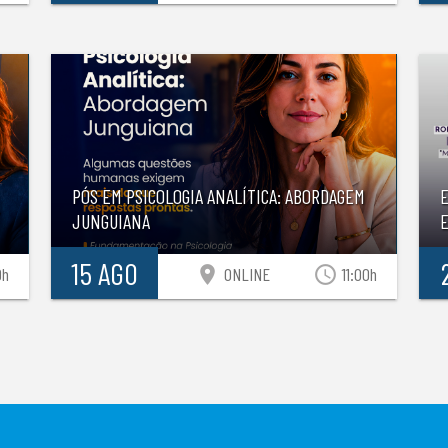
PÓS EM PSICOLOGIA ANALÍTICA: ABORDAGEM
JUNGUIANA
E
15 AGO
location_on
access_time
0h
ONLINE
11:00h