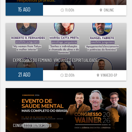
15 AGO
11:00h
ONLINE
access_time
location_on
EXPRESSÕES DO FEMININO: VÍNCULOS E ESPIRITUALIDADE.
21 AGO
22:00h
VINHEDO-SP
access_time
location_on
CONGRESSO WAINER 2026