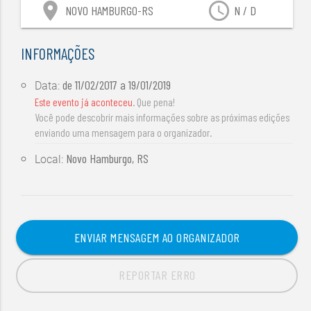
location_on
access_time
NOVO HAMBURGO-RS
N / D
INFORMAÇÕES
de
11/02/2017
a
19/01/2019
Data:
Este evento já aconteceu
. Que pena!
Você pode descobrir mais informações sobre as próximas edições
enviando uma mensagem para o organizador.
Novo Hamburgo, RS
Local:
ENVIAR MENSAGEM AO ORGANIZADOR
REPORTAR ERRO