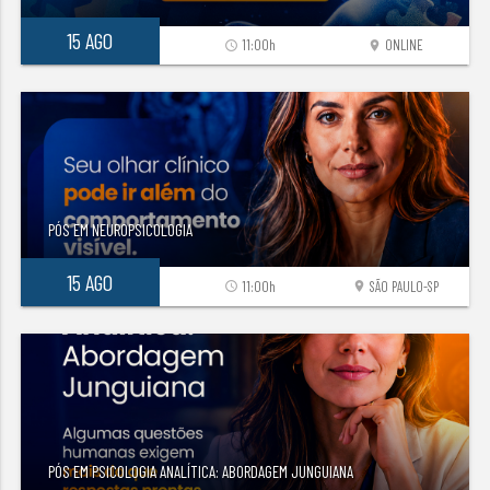
15 AGO
11:00h
ONLINE
access_time
location_on
PÓS EM NEUROPSICOLOGIA
15 AGO
11:00h
SÃO PAULO-SP
access_time
location_on
PÓS EM PSICOLOGIA ANALÍTICA: ABORDAGEM JUNGUIANA