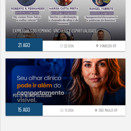
EXPRESSÕES DO FEMININO: VÍNCULOS E ESPIRITUALIDADE.
21 AGO
22:00h
VINHEDO-SP
access_time
location_on
PÓS EM NEUROPSICOLOGIA
15 AGO
11:00h
SÃO PAULO-SP
access_time
location_on