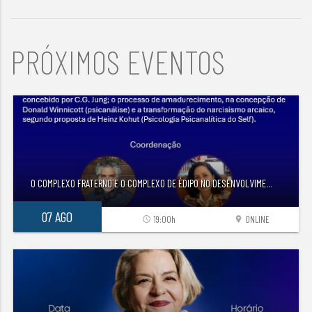
PRÓXIMOS EVENTOS
O COMPLEXO FRATERNO E O COMPLEXO DE ÉDIPO NO DESENVOLVIME
...
07 AGO
19:00h
ONLINE
access_time
location_on