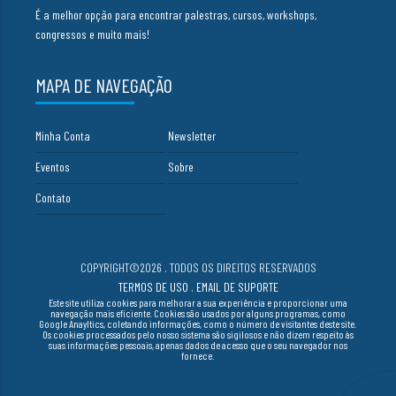
É a melhor opção para encontrar palestras, cursos, workshops,
congressos e muito mais!
MAPA DE NAVEGAÇÃO
Minha Conta
Newsletter
Eventos
Sobre
Contato
COPYRIGHT©2026 . TODOS OS DIREITOS RESERVADOS
TERMOS DE USO
.
EMAIL DE SUPORTE
Este site utiliza cookies para melhorar a sua experiência e proporcionar uma
navegação mais eficiente. Cookies são usados por alguns programas, como
Google Anayltics, coletando informações, como o número de visitantes deste site.
Os cookies processados pelo nosso sistema são sigilosos e não dizem respeito às
suas informações pessoais, apenas dados de acesso que o seu navegador nos
fornece.