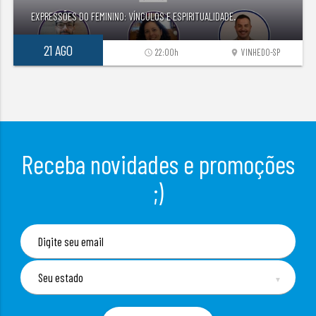
EXPRESSÕES DO FEMININO: VÍNCULOS E ESPIRITUALIDADE.
21 AGO
22:00h
VINHEDO-SP
access_time
location_on
Receba novidades e promoções
;)
▼