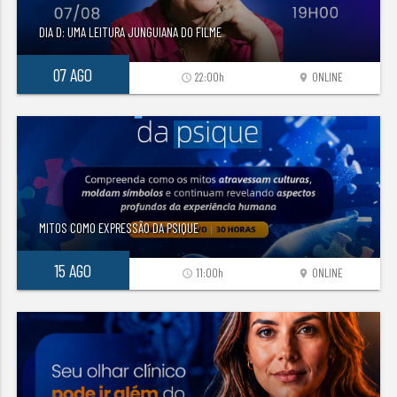
DIA D: UMA LEITURA JUNGUIANA DO FILME
07 AGO
22:00h
ONLINE
access_time
location_on
MITOS COMO EXPRESSÃO DA PSIQUE
15 AGO
11:00h
ONLINE
access_time
location_on