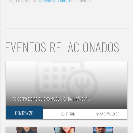
Seja o primeiro!
Acesse sua conta
e comente!
EVENTOS RELACIONADOS
"O CORPO E O PSIQUISMO NA CLÍNICA DA INFÂNCIA"
...
08/05/28
21:30h
SÃO PAULO-SP
access_time
location_on