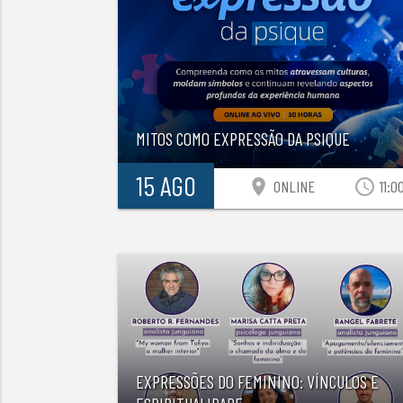
MITOS COMO EXPRESSÃO DA PSIQUE
15 AGO
location_on
access_time
ONLINE
11:0
EXPRESSÕES DO FEMININO: VÍNCULOS E