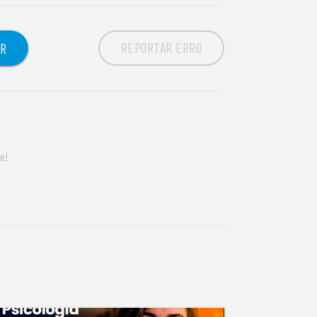
REPORTAR ERRO
OR
e!