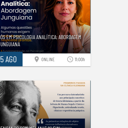
ÓS EM PSICOLOGIA ANALÍTICA: ABORDAGEM
JUNGUIANA
15 AGO
location_on
access_time
ONLINE
11:00h