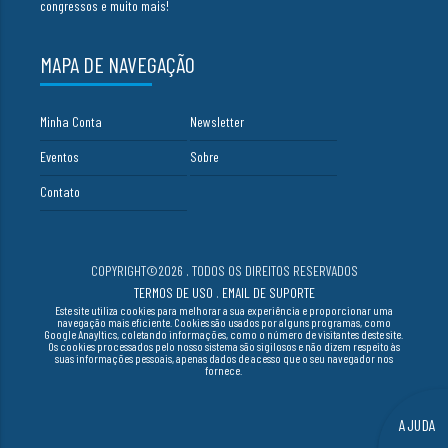
congressos e muito mais!
MAPA DE NAVEGAÇÃO
Minha Conta
Newsletter
Eventos
Sobre
Contato
COPYRIGHT©2026 . TODOS OS DIREITOS RESERVADOS
TERMOS DE USO
.
EMAIL DE SUPORTE
Este site utiliza cookies para melhorar a sua experiência e proporcionar uma
navegação mais eficiente. Cookies são usados por alguns programas, como
Google Anayltics, coletando informações, como o número de visitantes deste site.
Os cookies processados pelo nosso sistema são sigilosos e não dizem respeito às
suas informações pessoais, apenas dados de acesso que o seu navegador nos
fornece.
AJUDA