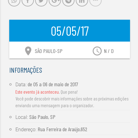
05/05/17
location_on
access_time
SÃO PAULO-SP
N / D
INFORMAÇÕES
de
05 a 06 de maio de 2017
Data:
Este evento já aconteceu
. Que pena!
Você pode descobrir mais informações sobre as próximas edições
enviando uma mensagem para o organizador.
São Paulo, SP
Local:
Rua Ferreira de Araújo,652
Endereço: