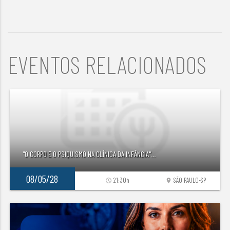
EVENTOS RELACIONADOS
"O CORPO E O PSIQUISMO NA CLÍNICA DA INFÂNCIA"
...
08/05/28
21:30h
SÃO PAULO-SP
access_time
location_on