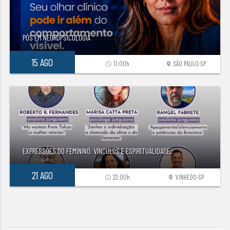
PÓS EM NEUROPSICOLOGIA
15 AGO
11:00h
SÃO PAULO-SP
access_time
location_on
EXPRESSÕES DO FEMININO: VÍNCULOS E ESPIRITUALIDADE.
21 AGO
22:00h
VINHEDO-SP
access_time
location_on