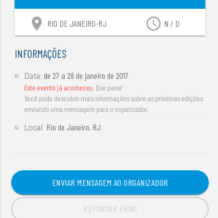
location_on
access_time
RIO DE JANEIRO-RJ
N / D
INFORMAÇÕES
de
27 a 28 de janeiro de 2017
Data:
Este evento já aconteceu
. Que pena!
Você pode descobrir mais informações sobre as próximas edições
enviando uma mensagem para o organizador.
Rio de Janeiro, RJ
Local:
ENVIAR MENSAGEM AO ORGANIZADOR
REPORTAR ERRO