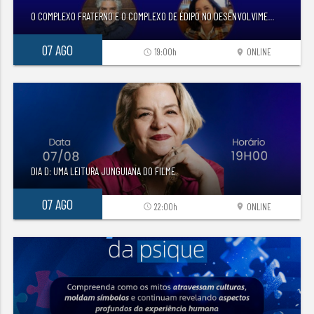
O COMPLEXO FRATERNO E O COMPLEXO DE ÉDIPO NO DESENVOLVIME
...
07 AGO
19:00h
ONLINE
access_time
location_on
DIA D: UMA LEITURA JUNGUIANA DO FILME
07 AGO
22:00h
ONLINE
access_time
location_on