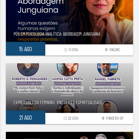
PÓS EM PSICOLOGIA ANALÍTICA: ABORDAGEM JUNGUIANA
15 AGO
11:00h
ONLINE
access_time
location_on
EXPRESSÕES DO FEMININO: VÍNCULOS E ESPIRITUALIDADE.
21 AGO
22:00h
VINHEDO-SP
access_time
location_on