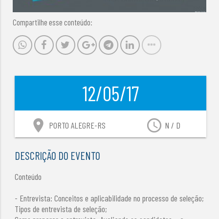
Compartilhe esse conteúdo:
12/05/17
location_on
access_time
PORTO ALEGRE-RS
N / D
DESCRIÇÃO DO EVENTO
Conteúdo
- Entrevista: Conceitos e aplicabilidade no processo de seleção;
Tipos de entrevista de seleção;