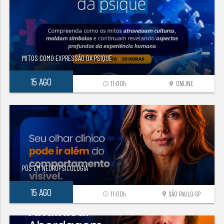
MITOS COMO EXPRESSÃO DA PSIQUE
15 AGO
11:00h
ONLINE
access_time
location_on
PÓS EM NEUROPSICOLOGIA
15 AGO
11:00h
SÃO PAULO-SP
access_time
location_on