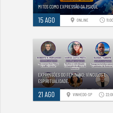
MITOS COMO EXPRESSÃO DA PSIQUE
15 AGO
location_on
access_time
ONLINE
11:0
EXPRESSÕES DO FEMININO: VÍNCULOS E
ESPIRITUALIDADE.
21 AGO
location_on
access_time
VINHEDO-SP
22:0