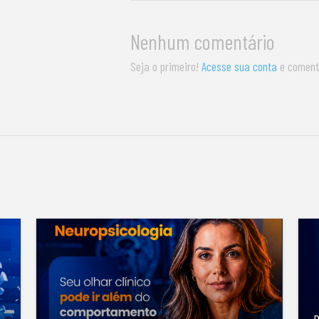
Nenhum comentário
Seja o primeiro!
Acesse sua conta
e coment
S