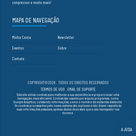
congressos e muito mais!
MAPA DE NAVEGAÇÃO
Minha Conta
Newsletter
Eventos
Sobre
Contato
COPYRIGHT©2026 . TODOS OS DIREITOS RESERVADOS
TERMOS DE USO
.
EMAIL DE SUPORTE
Este site utiliza cookies para melhorar a sua experiência e proporcionar uma
navegação mais eficiente. Cookies são usados por alguns programas, como
Google Anayltics, coletando informações, como o número de visitantes deste site.
Os cookies processados pelo nosso sistema são sigilosos e não dizem respeito às
suas informações pessoais, apenas dados de acesso que o seu navegador nos
fornece.
AJUDA