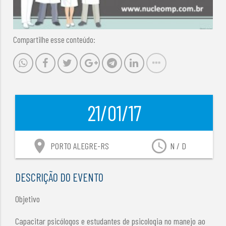
Compartilhe esse conteúdo:
21/01/17
location_on
access_time
PORTO ALEGRE-RS
N / D
DESCRIÇÃO DO EVENTO
Objetivo
Capacitar psicólogos e estudantes de psicologia no manejo ao