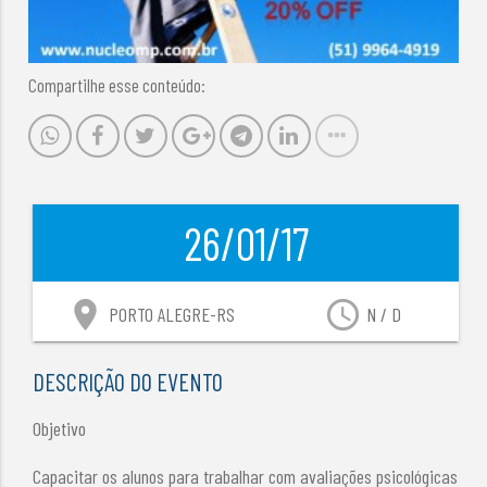
Compartilhe esse conteúdo:
26/01/17
location_on
access_time
PORTO ALEGRE-RS
N / D
DESCRIÇÃO DO EVENTO
Objetivo
Capacitar os alunos para trabalhar com avaliações psicológicas