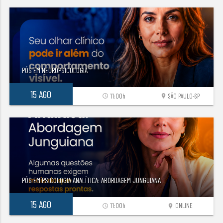
PÓS EM NEUROPSICOLOGIA
15 AGO
11:00h
SÃO PAULO-SP
access_time
location_on
PÓS EM PSICOLOGIA ANALÍTICA: ABORDAGEM JUNGUIANA
15 AGO
11:00h
ONLINE
access_time
location_on