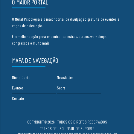
O MAIOR PORTAL
O Mural Psicologia é o maior portal de divulgação gratuita de eventos e
vagas de psicologia.
É a melhor opção para encontrar palestras, cursos, workshops,
congressos e muito mais!
MAPA DE NAVEGAÇÃO
Minha Conta
Newsletter
Eventos
Sobre
Contato
COPYRIGHT©2026 . TODOS OS DIREITOS RESERVADOS
TERMOS DE USO
.
EMAIL DE SUPORTE
Este site utiliza cookies para melhorar a sua experiência e proporcionar uma