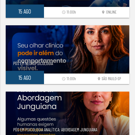
15 AGO
11:00h
ONLINE
access_time
location_on
PÓS EM NEUROPSICOLOGIA
15 AGO
11:00h
SÃO PAULO-SP
access_time
location_on
PÓS EM PSICOLOGIA ANALÍTICA: ABORDAGEM JUNGUIANA