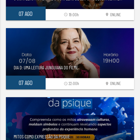
07 AGO
19:00h
ONLINE
access_time
location_on
DIA D: UMA LEITURA JUNGUIANA DO FILME
07 AGO
22:00h
ONLINE
access_time
location_on
MITOS COMO EXPRESSÃO DA PSIQUE