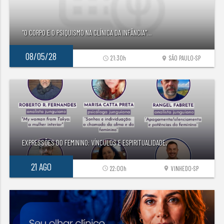
"O CORPO E O PSIQUISMO NA CLÍNICA DA INFÂNCIA"
...
08/05/28
21:30h
SÃO PAULO-SP
access_time
location_on
EXPRESSÕES DO FEMININO: VÍNCULOS E ESPIRITUALIDADE.
21 AGO
22:00h
VINHEDO-SP
access_time
location_on