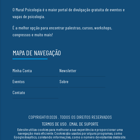
O Mural Psicologia é o maior portal de divulgação gratuita de eventos e
vagas de psicologia.
É a melhor opção para encontrar palestras, cursos, workshops,
congressos e muito mais!
MAPA DE NAVEGAÇÃO
Minha Conta
Newsletter
Eventos
Sobre
Contato
COPYRIGHT©2026 . TODOS OS DIREITOS RESERVADOS
TERMOS DE USO
.
EMAIL DE SUPORTE
Este site utiliza cookies para melhorar a sua experiência e proporcionar uma
navegação mais eficiente. Cookies são usados por alguns programas, como
Google Anayltics, coletando informações, como o número de visitantes deste site.