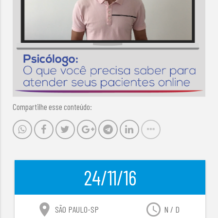
Compartilhe esse conteúdo:
24/11/16
location_on
access_time
SÃO PAULO-SP
N / D