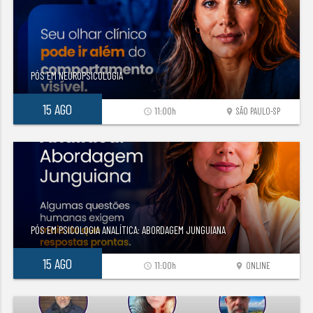
PÓS EM NEUROPSICOLOGIA
15 AGO
11:00h
SÃO PAULO-SP
access_time
location_on
PÓS EM PSICOLOGIA ANALÍTICA: ABORDAGEM JUNGUIANA
15 AGO
11:00h
ONLINE
access_time
location_on