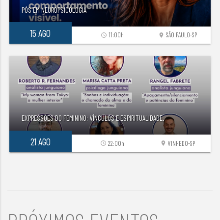
PÓS EM NEUROPSICOLOGIA
15 AGO
11:00h
SÃO PAULO-SP
access_time
location_on
EXPRESSÕES DO FEMININO: VÍNCULOS E ESPIRITUALIDADE.
21 AGO
22:00h
VINHEDO-SP
access_time
location_on