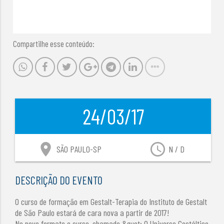
Compartilhe esse conteúdo:
24/03/17
location_on
access_time
SÃO PAULO-SP
N / D
DESCRIÇÃO DO EVENTO
O curso de formação em Gestalt-Terapia do Instituto de Gestalt
de São Paulo estará de cara nova a partir de 2017!
No novo formato o curso, chamado &quot; O Universo Gestáltico