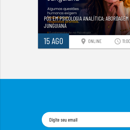
PÓS EM PSICOLOGIA ANALÍTICA: ABORDAGEM
JUNGUIANA
15 AGO
location_on
access_time
ONLINE
11:0