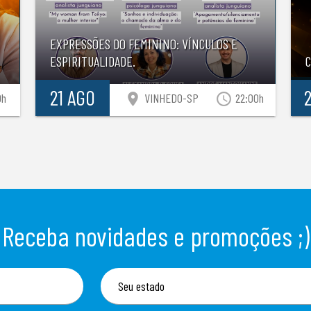
EXPRESSÕES DO FEMININO: VÍNCULOS E
ESPIRITUALIDADE.
21 AGO
location_on
access_time
0h
VINHEDO-SP
22:00h
Receba novidades e promoções ;)