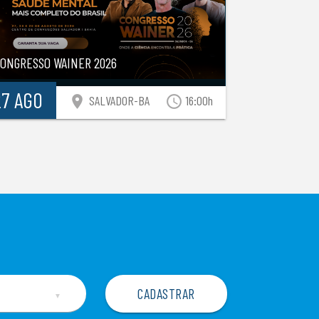
CONGRESSO WAINER 2026
27 AGO
location_on
access_time
SALVADOR-BA
16:00h
▼