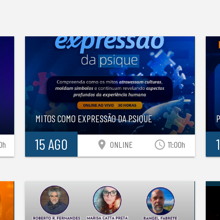
S
MITOS COMO EXPRESSÃO DA PSIQUE
15 AGO
location_on
access_time
0h
ONLINE
11:00h