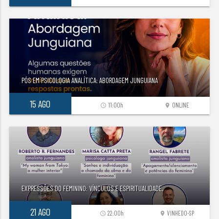
PÓS EM PSICOLOGIA ANALÍTICA: ABORDAGEM JUNGUIANA
15 AGO
11:00h
ONLINE
access_time
location_on
EXPRESSÕES DO FEMININO: VÍNCULOS E ESPIRITUALIDADE.
21 AGO
22:00h
VINHEDO-SP
access_time
location_on