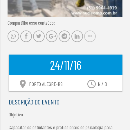
Compartilhe esse conteúdo:
24/11/16
location_on
access_time
PORTO ALEGRE-RS
N / D
DESCRIÇÃO DO EVENTO
Objetivo
Capacitar os estudantes e profissionais de psicologia para