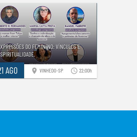
EXPRESSÕES DO FEMININO: VÍNCULOS E
SPIRITUALIDADE.
21 AGO
location_on
access_time
VINHEDO-SP
22:00h