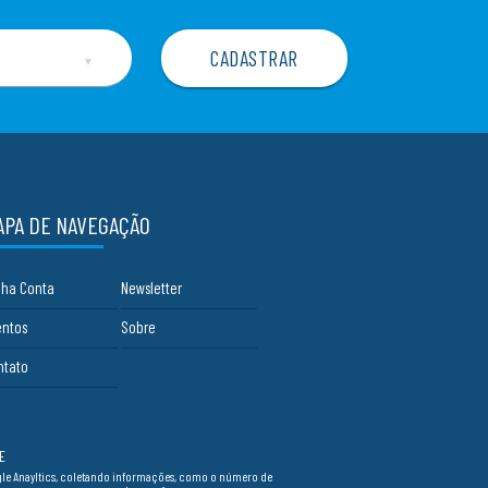
▼
APA DE NAVEGAÇÃO
nha Conta
Newsletter
entos
Sobre
ntato
E
ogle Anayltics, coletando informações, como o número de