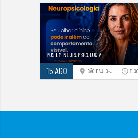
PÓS EM NEUROPSICOLOGIA
15 AGO
location_on
access_time
SÃO PAULO-SP
11:0