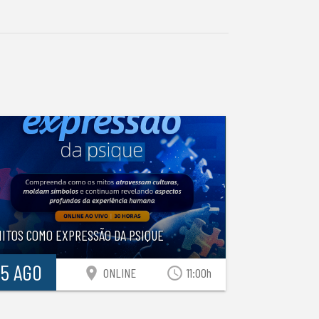
MITOS COMO EXPRESSÃO DA PSIQUE
15 AGO
location_on
access_time
ONLINE
11:00h