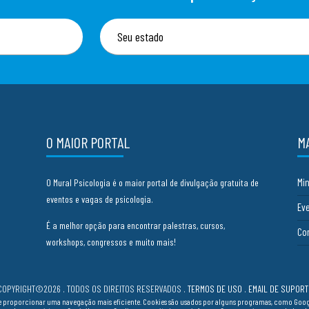
O MAIOR PORTAL
M
Mi
O Mural Psicologia é o maior portal de divulgação gratuita de
eventos e vagas de psicologia.
Ev
É a melhor opção para encontrar palestras, cursos,
Co
workshops, congressos e muito mais!
COPYRIGHT©2026 . TODOS OS DIREITOS RESERVADOS
.
TERMOS DE USO
.
EMAIL DE SUPORT
cia e proporcionar uma navegação mais eficiente. Cookies são usados por alguns programas, como Go