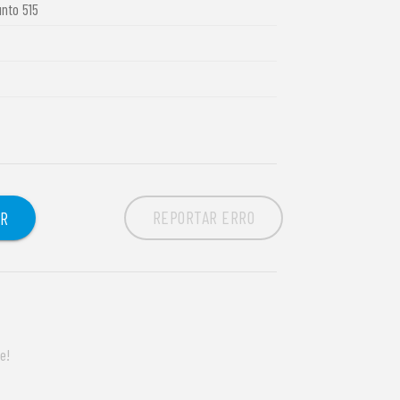
unto 515
REPORTAR ERRO
OR
e!