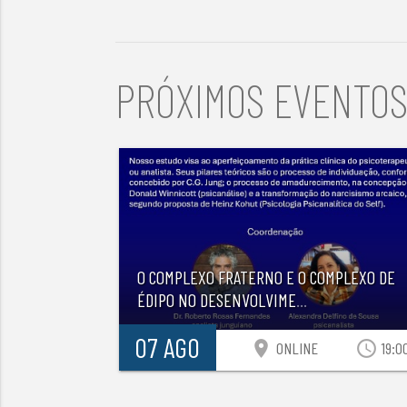
PRÓXIMOS EVENTO
O COMPLEXO FRATERNO E O COMPLEXO DE
ÉDIPO NO DESENVOLVIME
...
07 AGO
location_on
access_time
ONLINE
19:0