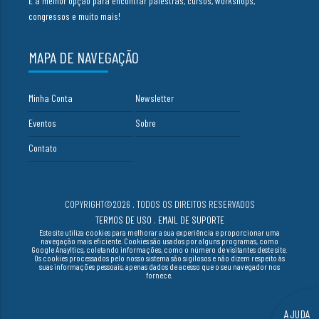
É a melhor opção para encontrar palestras, cursos, workshops,
congressos e muito mais!
MAPA DE NAVEGAÇÃO
Minha Conta
Newsletter
Eventos
Sobre
Contato
COPYRIGHT©2026 . TODOS OS DIREITOS RESERVADOS
TERMOS DE USO
.
EMAIL DE SUPORTE
Este site utiliza cookies para melhorar a sua experiência e proporcionar uma
navegação mais eficiente. Cookies são usados por alguns programas, como
Google Anayltics, coletando informações, como o número de visitantes deste site.
Os cookies processados pelo nosso sistema são sigilosos e não dizem respeito às
suas informações pessoais, apenas dados de acesso que o seu navegador nos
fornece.
AJUDA