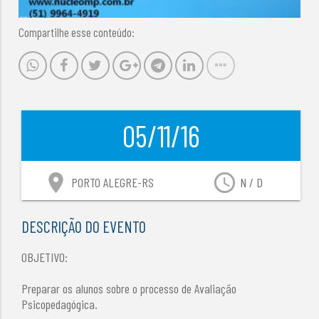
Compartilhe esse conteúdo:
05/11/16
location_on
access_time
PORTO ALEGRE-RS
N / D
DESCRIÇÃO DO EVENTO
OBJETIVO:
Preparar os alunos sobre o processo de Avaliação
Psicopedagógica.