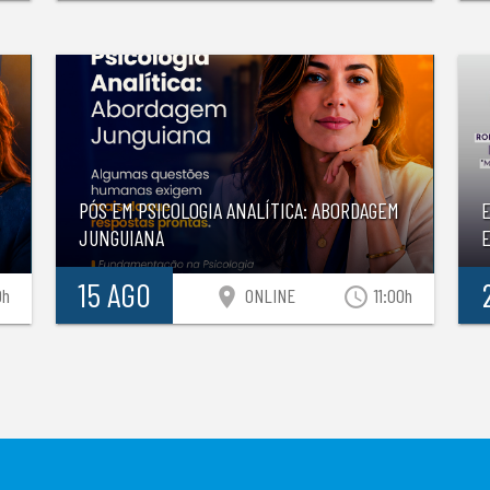
PÓS EM PSICOLOGIA ANALÍTICA: ABORDAGEM
JUNGUIANA
E
15 AGO
location_on
access_time
0h
ONLINE
11:00h