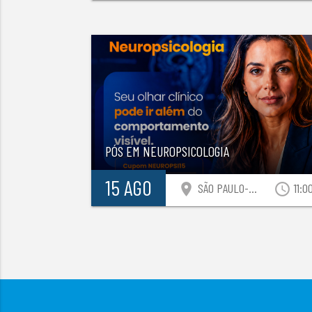
PÓS EM NEUROPSICOLOGIA
15 AGO
location_on
access_time
SÃO PAULO-SP
11:0