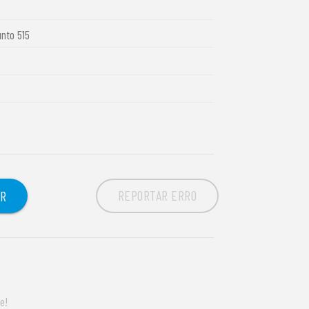
unto 515
REPORTAR ERRO
OR
e!