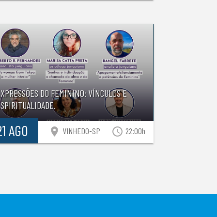
EXPRESSÕES DO FEMININO: VÍNCULOS E
SPIRITUALIDADE.
21 AGO
location_on
access_time
VINHEDO-SP
22:00h