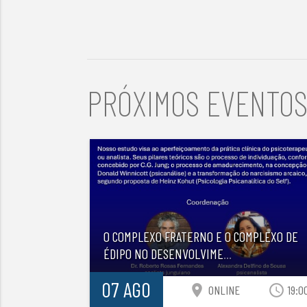
PRÓXIMOS EVENTO
O COMPLEXO FRATERNO E O COMPLEXO DE
ÉDIPO NO DESENVOLVIME
...
07 AGO
location_on
access_time
ONLINE
19:0