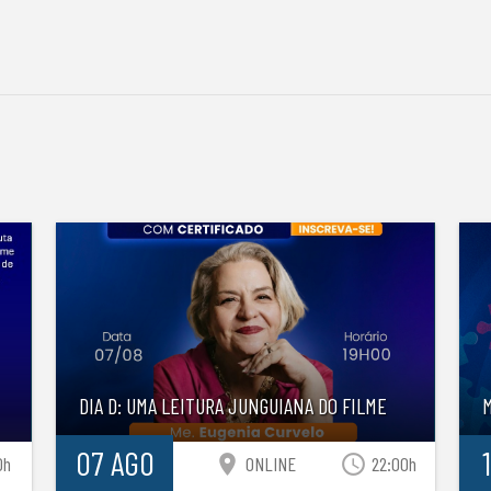
S
DIA D: UMA LEITURA JUNGUIANA DO FILME
07 AGO
location_on
access_time
0h
ONLINE
22:00h