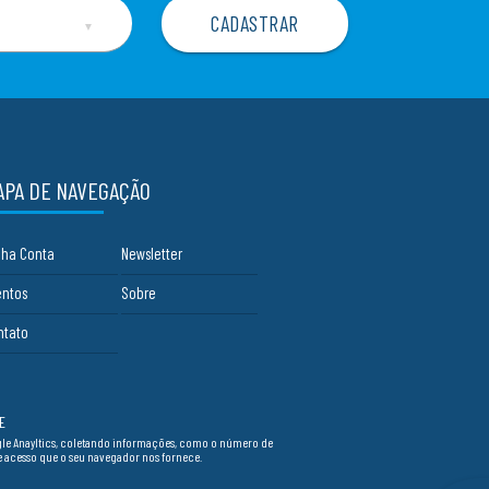
▼
APA DE NAVEGAÇÃO
nha Conta
Newsletter
entos
Sobre
ntato
E
ogle Anayltics, coletando informações, como o número de
de acesso que o seu navegador nos fornece.