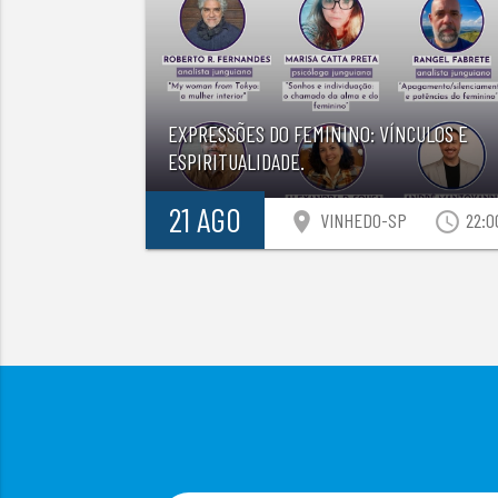
EXPRESSÕES DO FEMININO: VÍNCULOS E
ESPIRITUALIDADE.
21 AGO
location_on
access_time
VINHEDO-SP
22:0