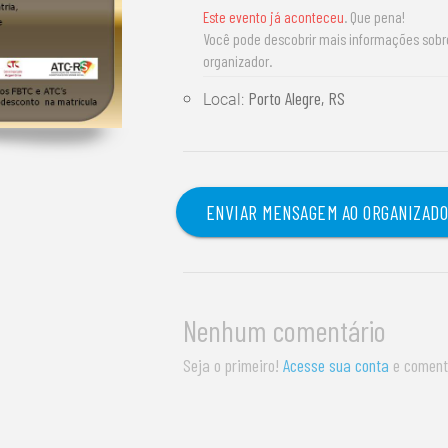
Este evento já aconteceu
. Que pena!
Você pode descobrir mais informações sob
organizador.
Porto Alegre, RS
Local:
ENVIAR MENSAGEM AO ORGANIZAD
Nenhum comentário
Seja o primeiro!
Acesse sua conta
e coment