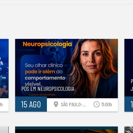
S
P
PÓS EM NEUROPSICOLOGIA
15 AGO
location_on
access_time
0h
SÃO PAULO-SP
11:00h