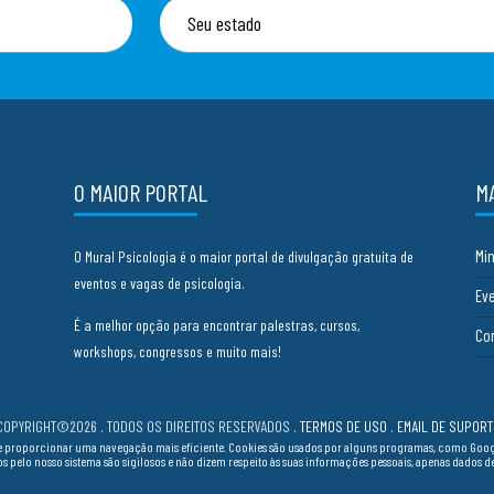
O MAIOR PORTAL
M
Mi
O Mural Psicologia é o maior portal de divulgação gratuita de
eventos e vagas de psicologia.
Ev
É a melhor opção para encontrar palestras, cursos,
Co
workshops, congressos e muito mais!
COPYRIGHT©2026 . TODOS OS DIREITOS RESERVADOS
.
TERMOS DE USO
.
EMAIL DE SUPORT
cia e proporcionar uma navegação mais eficiente. Cookies são usados por alguns programas, como Go
ados pelo nosso sistema são sigilosos e não dizem respeito às suas informações pessoais, apenas dados 