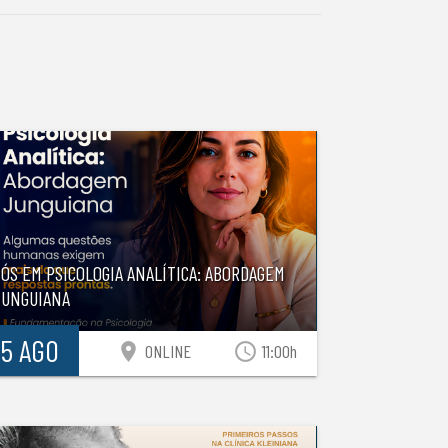
ÓS EM PSICOLOGIA ANALÍTICA: ABORDAGEM
JUNGUIANA
15 AGO
location_on
access_time
ONLINE
11:00h