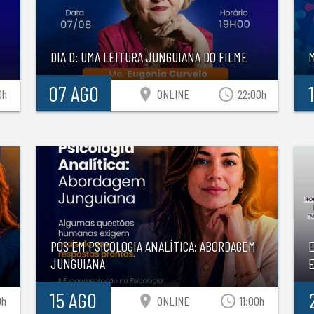
DIA D: UMA LEITURA JUNGUIANA DO FILME
07 AGO
location_on
access_time
0h
ONLINE
22:00h
PÓS EM PSICOLOGIA ANALÍTICA: ABORDAGEM
JUNGUIANA
E
15 AGO
location_on
access_time
0h
ONLINE
11:00h