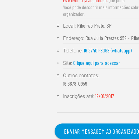
Este evento já aconteceu
. Que pena!
Você pode descobrir mais informações sob
organizador.
Ribeirão Preto, SP
Local:
Rua Julio Prestes 959 - Rib
Endereço:
16 97401-8068 (whatsapp)
Telefone:
Clique aqui para acessar
Site:
Outros contatos:
16 3878-0959
12/01/2017
Inscrições até:
ENVIAR MENSAGEM AO ORGANIZAD