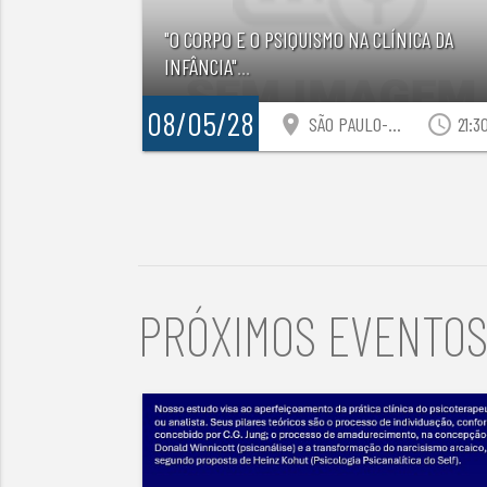
"O CORPO E O PSIQUISMO NA CLÍNICA DA
INFÂNCIA"
...
08/05/28
location_on
access_time
SÃO PAULO-SP
21:3
PRÓXIMOS EVENTO