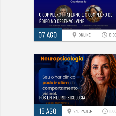
O COMPLEXO FRATERNO E O COMPLEXO DE
ÉDIPO NO DESENVOLVIME
...
07 AGO
location_on
access_time
ONLINE
19:0
PÓS EM NEUROPSICOLOGIA
15 AGO
location_on
access_time
SÃO PAULO-SP
11:0