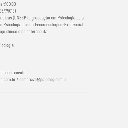
ar;100,00
 06/75018)
rídicas (UNESP) e graduação em Psicologia pela
m Psicologia clínica Fenomenológico-Existencial
go clínico e psicoterapeuta.
icologia
 Comportamento
og.com.br
/
comercial@psicolog.com.br