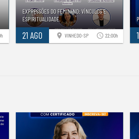
EXPRESSÕES DO FEMININO: VÍNCULOS E
ESPIRITUALIDADE.
21 AGO
location_on
access_time
0h
VINHEDO-SP
22:00h
S