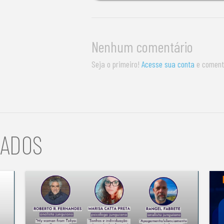
Nenhum comentário
Seja o primeiro!
Acesse sua conta
e coment
NADOS