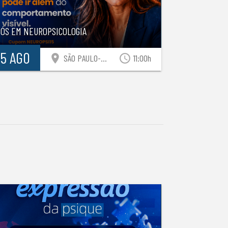
PÓS EM NEUROPSICOLOGIA
15 AGO
location_on
access_time
SÃO PAULO-SP
11:00h