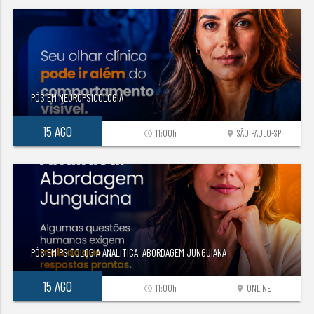
PÓS EM NEUROPSICOLOGIA
15 AGO
11:00h
SÃO PAULO-SP
access_time
location_on
PÓS EM PSICOLOGIA ANALÍTICA: ABORDAGEM JUNGUIANA
15 AGO
11:00h
ONLINE
access_time
location_on