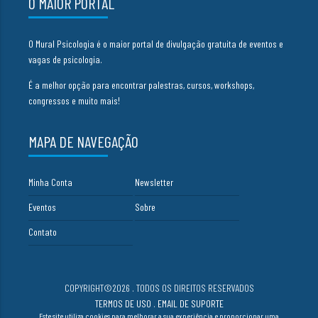
O MAIOR PORTAL
O Mural Psicologia é o maior portal de divulgação gratuita de eventos e
vagas de psicologia.
É a melhor opção para encontrar palestras, cursos, workshops,
congressos e muito mais!
MAPA DE NAVEGAÇÃO
Minha Conta
Newsletter
Eventos
Sobre
Contato
COPYRIGHT©2026 . TODOS OS DIREITOS RESERVADOS
TERMOS DE USO
.
EMAIL DE SUPORTE
Este site utiliza cookies para melhorar a sua experiência e proporcionar uma