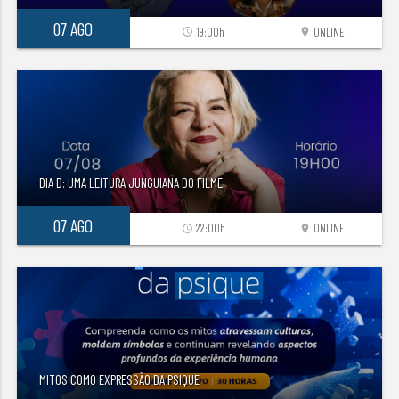
07 AGO
19:00h
ONLINE
access_time
location_on
DIA D: UMA LEITURA JUNGUIANA DO FILME
07 AGO
22:00h
ONLINE
access_time
location_on
MITOS COMO EXPRESSÃO DA PSIQUE