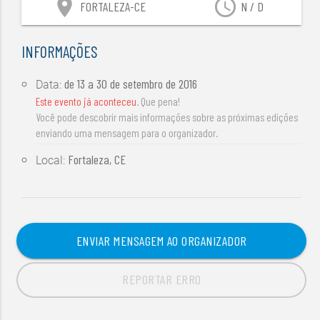
location_on
access_time
FORTALEZA-CE
N / D
INFORMAÇÕES
de
13 a 30 de setembro de 2016
Data:
Este evento já aconteceu
. Que pena!
Você pode descobrir mais informações sobre as próximas edições
enviando uma mensagem para o organizador.
Fortaleza, CE
Local:
ENVIAR MENSAGEM AO ORGANIZADOR
REPORTAR ERRO