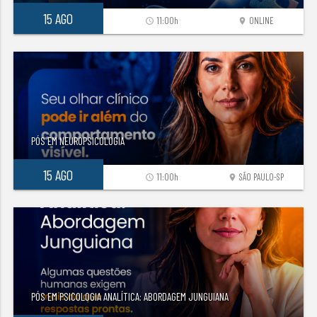
15 AGO
11:00h
ONLINE
access_time
location_on
PÓS EM NEUROPSICOLOGIA
15 AGO
11:00h
SÃO PAULO-SP
access_time
location_on
PÓS EM PSICOLOGIA ANALÍTICA: ABORDAGEM JUNGUIANA