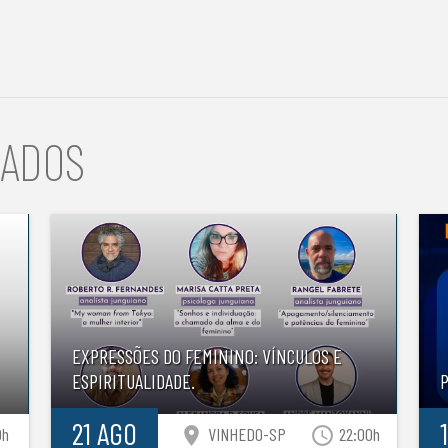
NADOS
EXPRESSÕES DO FEMININO: VÍNCULOS E
ESPIRITUALIDADE.
21 AGO
location_on
access_time
0h
VINHEDO-SP
22:00h