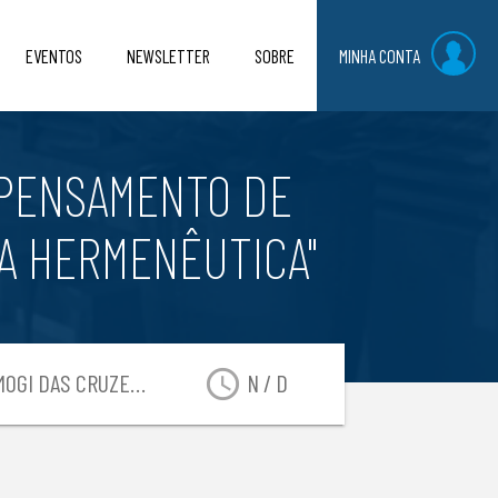
EVENTOS
NEWSLETTER
SOBRE
MINHA CONTA
 PENSAMENTO DE
A HERMENÊUTICA"
access_time
OGI DAS CRUZES-SP
N / D