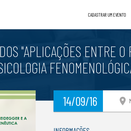
CADASTRAR UM EVENTO
DOS "APLICAÇÕES ENTRE O
PSICOLOGIA FENOMENOLÓGIC
14/09/16
location_on
M
INFORMAÇÕES