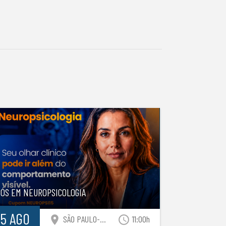
PÓS EM NEUROPSICOLOGIA
15 AGO
location_on
access_time
SÃO PAULO-SP
11:00h