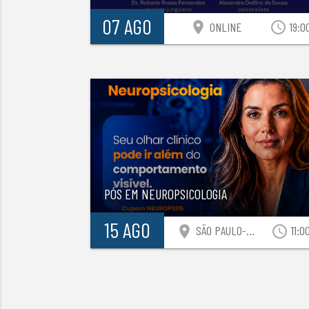
07 AGO
location_on
access_time
ONLINE
19:0
PÓS EM NEUROPSICOLOGIA
15 AGO
location_on
access_time
SÃO PAULO-SP
11:0