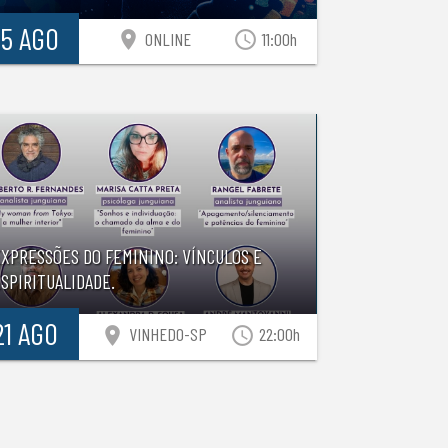
15 AGO
location_on
access_time
ONLINE
11:00h
EXPRESSÕES DO FEMININO: VÍNCULOS E
SPIRITUALIDADE.
21 AGO
location_on
access_time
VINHEDO-SP
22:00h