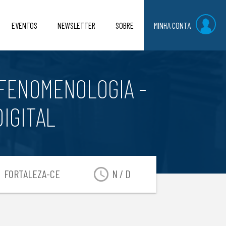
EVENTOS
NEWSLETTER
SOBRE
MINHA CONTA
 FENOMENOLOGIA -
IGITAL
on
access_time
FORTALEZA-CE
N / D