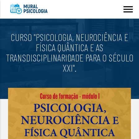
menu
CURSO "PSICOLOGIA, NEUROCIÊNCIA E
FÍSICA QUÂNTICA E AS
TRANSDISCIPLINARIDADE PARA O SÉCULO
XXI".