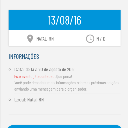
13/08/16
location_on
access_time
NATAL-RN
N / D
INFORMAÇÕES
de
13 a 20 de agosto de 2016
Data:
Este evento já aconteceu
. Que pena!
Você pode descobrir mais informações sobre as próximas edições
enviando uma mensagem para o organizador.
Natal, RN
Local: