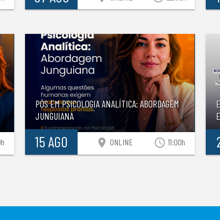
PÓS EM PSICOLOGIA ANALÍTICA: ABORDAGEM
JUNGUIANA
E
15 AGO
location_on
access_time
0h
ONLINE
11:00h