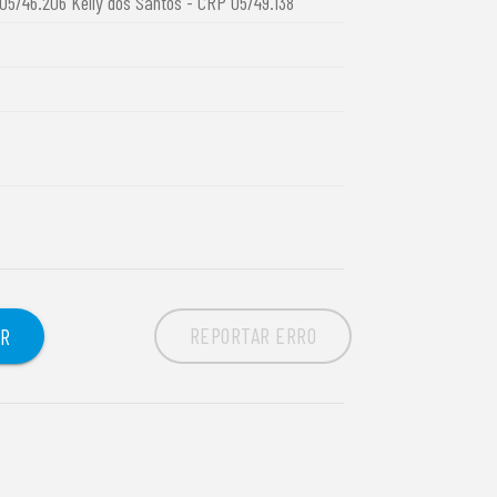
05/46.206 Kelly dos Santos - CRP 05/49.138
REPORTAR ERRO
OR