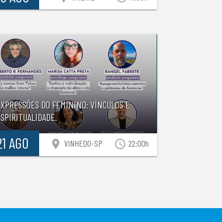
EXPRESSÕES DO FEMININO: VÍNCULOS E
SPIRITUALIDADE.
21 AGO
location_on
access_time
VINHEDO-SP
22:00h