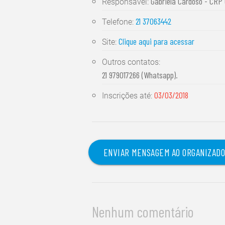
Gabriela Cardoso - CRP 
Responsável:
21 37063442
Telefone:
Clique aqui para acessar
Site:
Outros contatos:
21 979017266 (Whatsapp).
03/03/2018
Inscrições até:
ENVIAR MENSAGEM AO ORGANIZAD
Nenhum comentário