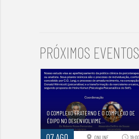
PRÓXIMOS EVENTO
O COMPLEXO FRATERNO E O COMPLEXO DE
ÉDIPO NO DESENVOLVIME
...
07 AGO
location_on
access_time
ONLINE
19:0