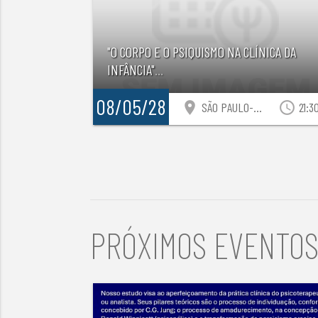
"O CORPO E O PSIQUISMO NA CLÍNICA DA
INFÂNCIA"
...
08/05/28
location_on
access_time
SÃO PAULO-SP
21:3
PRÓXIMOS EVENTO