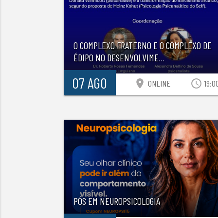
O COMPLEXO FRATERNO E O COMPLEXO DE
ÉDIPO NO DESENVOLVIME
...
07 AGO
location_on
access_time
ONLINE
19:0
PÓS EM NEUROPSICOLOGIA