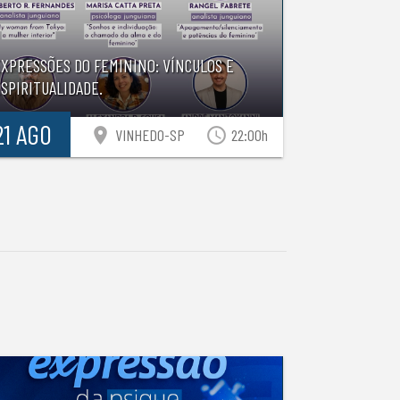
EXPRESSÕES DO FEMININO: VÍNCULOS E
SPIRITUALIDADE.
21 AGO
location_on
access_time
VINHEDO-SP
22:00h