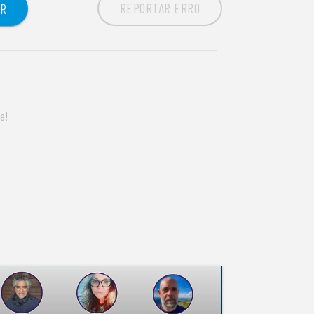
REPORTAR ERRO
OR
e!