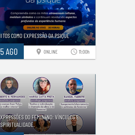
MITOS COMO EXPRESSÃO DA PSIQUE
15 AGO
location_on
access_time
ONLINE
11:00h
EXPRESSÕES DO FEMININO: VÍNCULOS E
SPIRITUALIDADE.