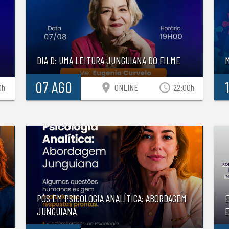
DIA D: UMA LEITURA JUNGUIANA DO FILME
07 AGO
location_on
access_time
0h
ONLINE
22:00h
PÓS EM PSICOLOGIA ANALÍTICA: ABORDAGEM
JUNGUIANA
E