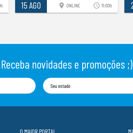
15 AGO
location_on
access_time
0h
ONLINE
11:00h
Receba novidades e promoções ;)
O MAIOR PORTAL
M