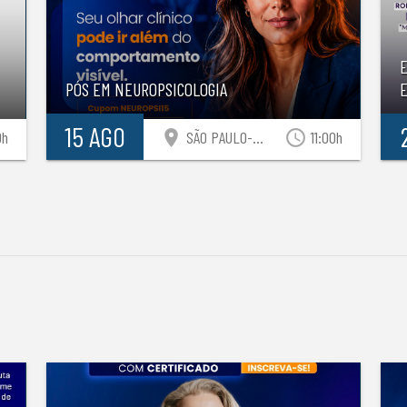
PÓS EM NEUROPSICOLOGIA
E
15 AGO
location_on
access_time
0h
SÃO PAULO-SP
11:00h
S