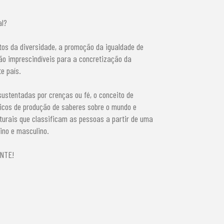
al?
tos da diversidade, a promoção da igualdade de
são imprescindíveis para a concretização da
te país.
 sustentadas por crenças ou fé, o conceito de
icos de produção de saberes sobre o mundo e
lturais que classificam as pessoas a partir de uma
ino e masculino.
NTE!