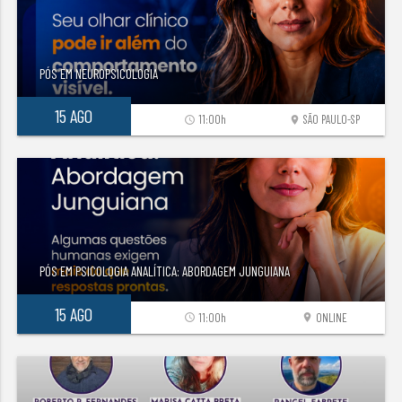
PÓS EM NEUROPSICOLOGIA
15 AGO
11:00h
SÃO PAULO-SP
access_time
location_on
PÓS EM PSICOLOGIA ANALÍTICA: ABORDAGEM JUNGUIANA
15 AGO
11:00h
ONLINE
access_time
location_on