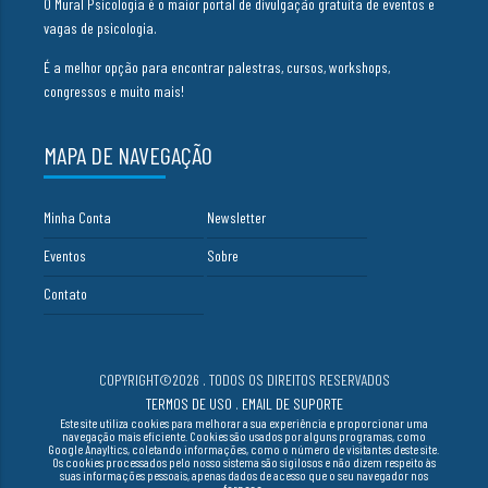
O Mural Psicologia é o maior portal de divulgação gratuita de eventos e
vagas de psicologia.
É a melhor opção para encontrar palestras, cursos, workshops,
congressos e muito mais!
MAPA DE NAVEGAÇÃO
Minha Conta
Newsletter
Eventos
Sobre
Contato
COPYRIGHT©2026 . TODOS OS DIREITOS RESERVADOS
TERMOS DE USO
.
EMAIL DE SUPORTE
Este site utiliza cookies para melhorar a sua experiência e proporcionar uma
navegação mais eficiente. Cookies são usados por alguns programas, como
Google Anayltics, coletando informações, como o número de visitantes deste site.
Os cookies processados pelo nosso sistema são sigilosos e não dizem respeito às
suas informações pessoais, apenas dados de acesso que o seu navegador nos
fornece.