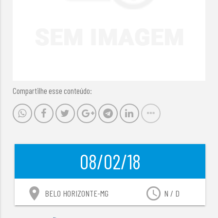
Compartilhe esse conteúdo:
08/02/18
location_on
access_time
BELO HORIZONTE-MG
N / D