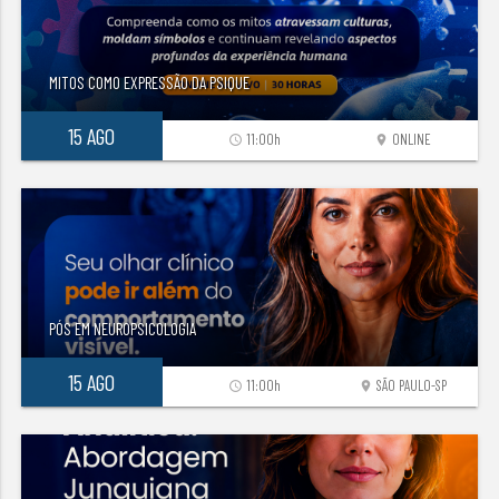
MITOS COMO EXPRESSÃO DA PSIQUE
15 AGO
11:00h
ONLINE
access_time
location_on
PÓS EM NEUROPSICOLOGIA
15 AGO
11:00h
SÃO PAULO-SP
access_time
location_on