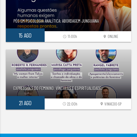
PÓS EM PSICOLOGIA ANALÍTICA: ABORDAGEM JUNGUIANA
15 AGO
11:00h
ONLINE
access_time
location_on
EXPRESSÕES DO FEMININO: VÍNCULOS E ESPIRITUALIDADE.
21 AGO
22:00h
VINHEDO-SP
access_time
location_on