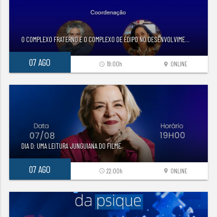
O COMPLEXO FRATERNO E O COMPLEXO DE ÉDIPO NO DESENVOLVIME
...
07 AGO
19:00h
ONLINE
access_time
location_on
DIA D: UMA LEITURA JUNGUIANA DO FILME
07 AGO
22:00h
ONLINE
access_time
location_on