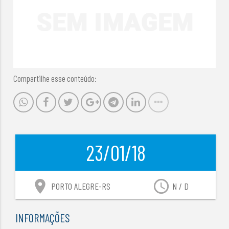
Compartilhe esse conteúdo:
23/01/18
location_on
access_time
PORTO ALEGRE-RS
N / D
INFORMAÇÕES