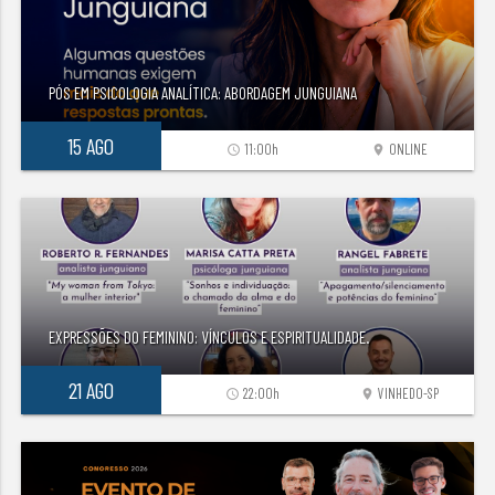
PÓS EM PSICOLOGIA ANALÍTICA: ABORDAGEM JUNGUIANA
15 AGO
11:00h
ONLINE
access_time
location_on
EXPRESSÕES DO FEMININO: VÍNCULOS E ESPIRITUALIDADE.
21 AGO
22:00h
VINHEDO-SP
access_time
location_on