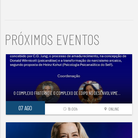
PRÓXIMOS EVENTOS
O COMPLEXO FRATERNO E O COMPLEXO DE ÉDIPO NO DESENVOLVIME
...
07 AGO
19:00h
ONLINE
access_time
location_on