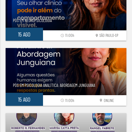
PÓS EM NEUROPSICOLOGIA
15 AGO
11:00h
SÃO PAULO-SP
access_time
location_on
PÓS EM PSICOLOGIA ANALÍTICA: ABORDAGEM JUNGUIANA
15 AGO
11:00h
ONLINE
access_time
location_on