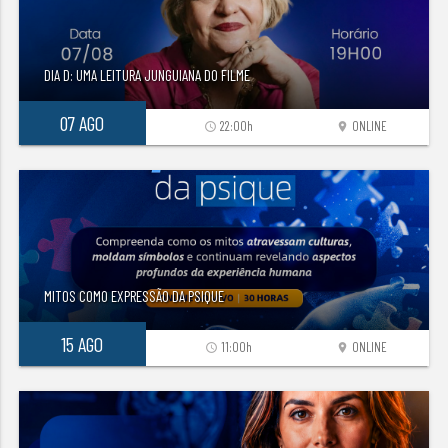
DIA D: UMA LEITURA JUNGUIANA DO FILME
07 AGO
22:00h
ONLINE
access_time
location_on
MITOS COMO EXPRESSÃO DA PSIQUE
15 AGO
11:00h
ONLINE
access_time
location_on