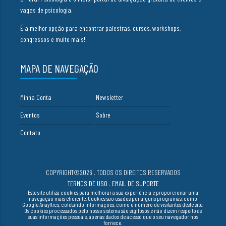
vagas de psicologia.
É a melhor opção para encontrar palestras, cursos, workshops,
congressos e muito mais!
MAPA DE NAVEGAÇÃO
Minha Conta
Newsletter
Eventos
Sobre
Contato
COPYRIGHT©2026 . TODOS OS DIREITOS RESERVADOS
TERMOS DE USO
.
EMAIL DE SUPORTE
Este site utiliza cookies para melhorar a sua experiência e proporcionar uma
navegação mais eficiente. Cookies são usados por alguns programas, como
Google Anayltics, coletando informações, como o número de visitantes deste site.
Os cookies processados pelo nosso sistema são sigilosos e não dizem respeito às
suas informações pessoais, apenas dados de acesso que o seu navegador nos
fornece.