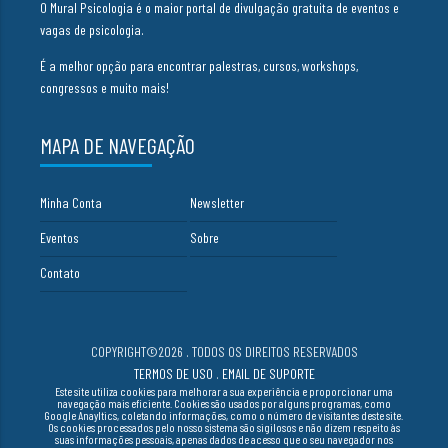
O Mural Psicologia é o maior portal de divulgação gratuita de eventos e
vagas de psicologia.
É a melhor opção para encontrar palestras, cursos, workshops,
congressos e muito mais!
MAPA DE NAVEGAÇÃO
Minha Conta
Newsletter
Eventos
Sobre
Contato
COPYRIGHT©2026 . TODOS OS DIREITOS RESERVADOS
TERMOS DE USO
.
EMAIL DE SUPORTE
Este site utiliza cookies para melhorar a sua experiência e proporcionar uma
navegação mais eficiente. Cookies são usados por alguns programas, como
Google Anayltics, coletando informações, como o número de visitantes deste site.
Os cookies processados pelo nosso sistema são sigilosos e não dizem respeito às
suas informações pessoais, apenas dados de acesso que o seu navegador nos