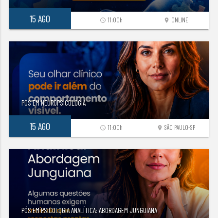
15 AGO
11:00h
ONLINE
access_time
location_on
PÓS EM NEUROPSICOLOGIA
15 AGO
11:00h
SÃO PAULO-SP
access_time
location_on
PÓS EM PSICOLOGIA ANALÍTICA: ABORDAGEM JUNGUIANA