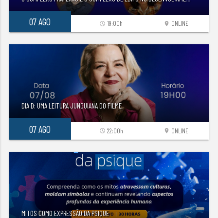
07 AGO
19:00h
ONLINE
access_time
location_on
DIA D: UMA LEITURA JUNGUIANA DO FILME
07 AGO
22:00h
ONLINE
access_time
location_on
MITOS COMO EXPRESSÃO DA PSIQUE