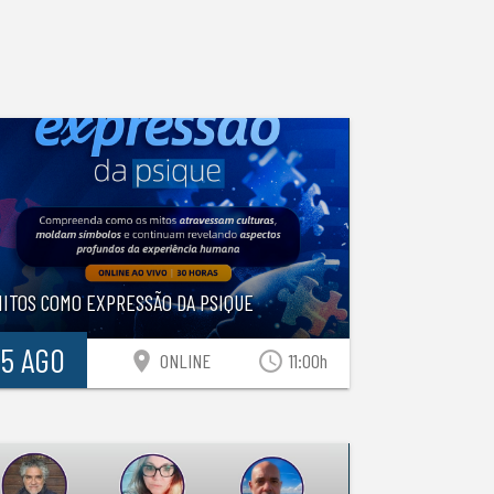
MITOS COMO EXPRESSÃO DA PSIQUE
15 AGO
location_on
access_time
ONLINE
11:00h