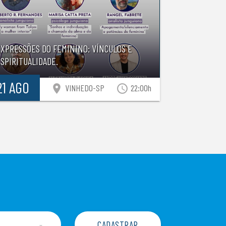
EXPRESSÕES DO FEMININO: VÍNCULOS E
SPIRITUALIDADE.
21 AGO
location_on
access_time
VINHEDO-SP
22:00h