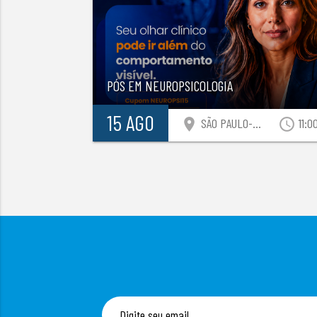
PÓS EM NEUROPSICOLOGIA
15 AGO
location_on
access_time
SÃO PAULO-SP
11:0