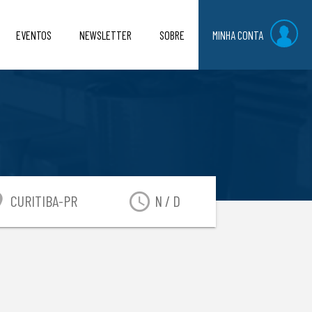
EVENTOS
NEWSLETTER
SOBRE
MINHA CONTA
O
n_on
access_time
CURITIBA-PR
N / D