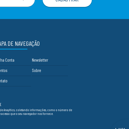
▼
APA DE NAVEGAÇÃO
nha Conta
Newsletter
entos
Sobre
ntato
E
ogle Anayltics, coletando informações, como o número de
de acesso que o seu navegador nos fornece.