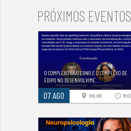
PRÓXIMOS EVENTO
O COMPLEXO FRATERNO E O COMPLEXO DE
ÉDIPO NO DESENVOLVIME
...
07 AGO
location_on
access_time
ONLINE
19:0