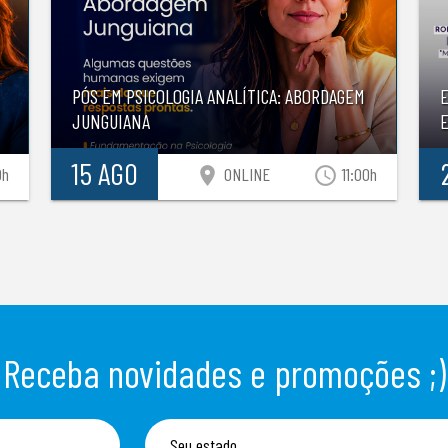
PÓS EM PSICOLOGIA ANALÍTICA: ABORDAGEM
JUNGUIANA
E
15 AGO
location_on
access_time
0h
ONLINE
11:00h
Receba novidades e promoções ;)