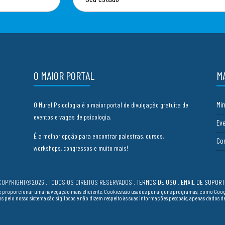
O MAIOR PORTAL
M
Mi
O Mural Psicologia é o maior portal de divulgação gratuita de
eventos e vagas de psicologia.
Ev
É a melhor opção para encontrar palestras, cursos,
Co
workshops, congressos e muito mais!
COPYRIGHT©2026 . TODOS OS DIREITOS RESERVADOS
.
TERMOS DE USO
.
EMAIL DE SUPORT
cia e proporcionar uma navegação mais eficiente. Cookies são usados por alguns programas, como Go
ados pelo nosso sistema são sigilosos e não dizem respeito às suas informações pessoais, apenas dados 