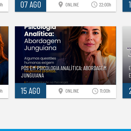
07 AGO
location_on
access_time
0h
ONLINE
22:00h
PÓS EM PSICOLOGIA ANALÍTICA: ABORDAGEM
JUNGUIANA
E
15 AGO
location_on
access_time
0h
ONLINE
11:00h