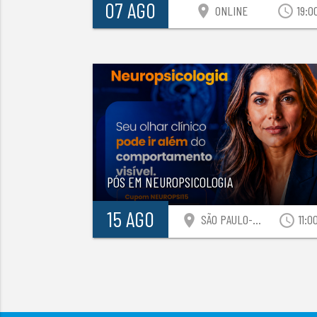
07 AGO
location_on
access_time
ONLINE
19:0
PÓS EM NEUROPSICOLOGIA
15 AGO
location_on
access_time
SÃO PAULO-SP
11:0