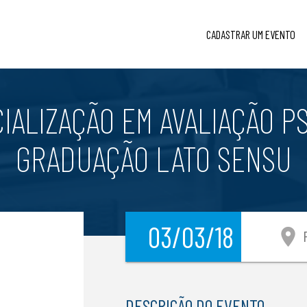
CADASTRAR UM EVENTO
IALIZAÇÃO EM AVALIAÇÃO P
GRADUAÇÃO LATO SENSU
03/03/18
location_on
P
DESCRIÇÃO DO EVENTO