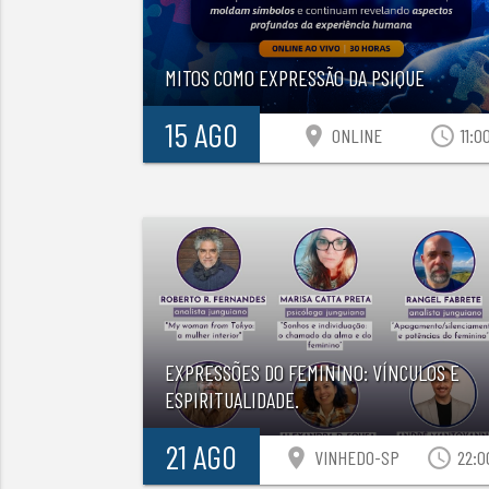
MITOS COMO EXPRESSÃO DA PSIQUE
15 AGO
location_on
access_time
ONLINE
11:0
EXPRESSÕES DO FEMININO: VÍNCULOS E
ESPIRITUALIDADE.
21 AGO
location_on
access_time
VINHEDO-SP
22:0