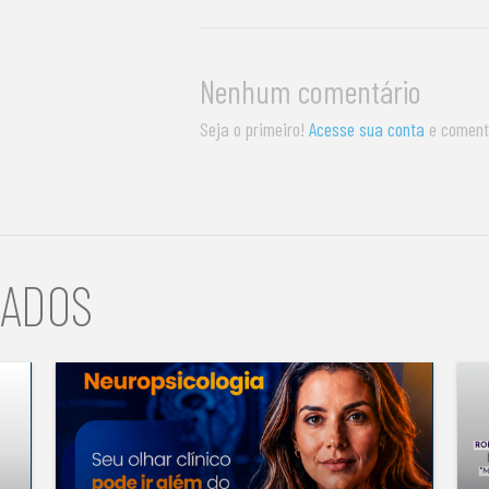
Nenhum comentário
Seja o primeiro!
Acesse sua conta
e coment
NADOS