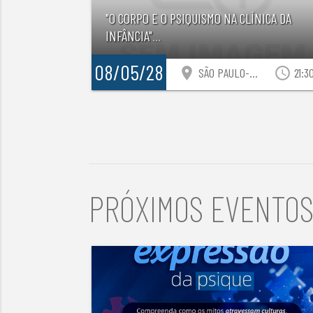
"O CORPO E O PSIQUISMO NA CLÍNICA DA
INFÂNCIA"
...
08/05/28
location_on
access_time
SÃO PAULO-SP
21:3
PRÓXIMOS EVENTO