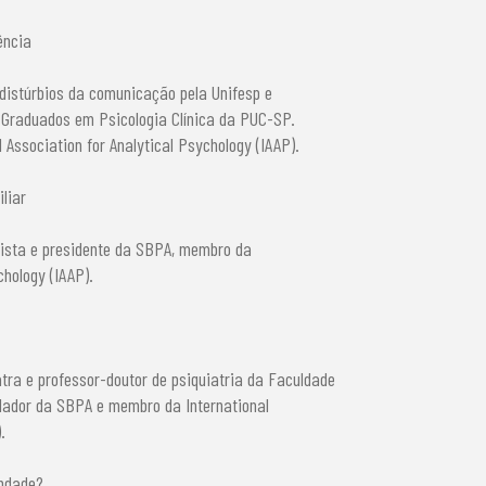
ência
 distúrbios da comunicação pela Unifesp e
Graduados em Psicologia Clínica da PUC-SP.
Association for Analytical Psychology (IAAP).
liar
lista e presidente da SBPA, membro da
chology (IAAP).
tra e professor-doutor de psiquiatria da Faculdade
dador da SBPA e membro da International
.
indade?