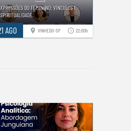
EXPRESSÕES DO FEMININO: VÍNCULOS E
SPIRITUALIDADE.
21 AGO
location_on
access_time
VINHEDO-SP
22:00h