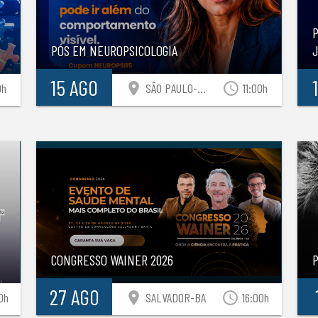
P
PÓS EM NEUROPSICOLOGIA
15 AGO
location_on
access_time
0h
SÃO PAULO-SP
11:00h
CONGRESSO WAINER 2026
27 AGO
location_on
access_time
0h
SALVADOR-BA
16:00h