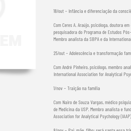
18/out – Infância e diferenciação da consci
Com Ceres A. Araújo, psicóloga, doutora em
pesquisadora do Programa de Estudos Pós-
Membro analista da SBPA e da International 
25/out – Adolescência e transformação fami
Com André Pinheiro, psicólogo, membro ana
International Association for Analytical Psy
1/nov – Traição na família
Com Nairo de Souza Vargas, médico psiquia
de Medicina da USP. Membro analista e fun
Association for Analytical Psychology (IAAP)
8/nov – Pai, mãe, filho: será santa essa tr