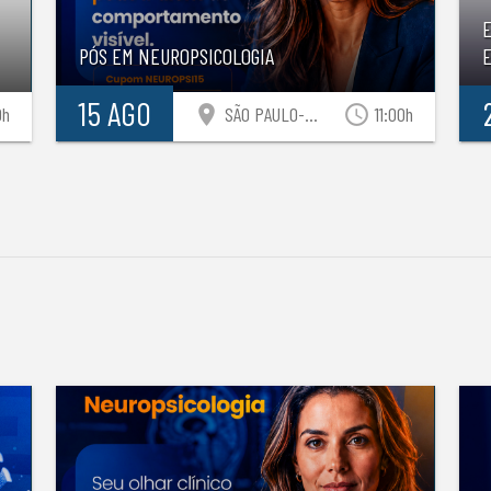
PÓS EM NEUROPSICOLOGIA
E
15 AGO
location_on
access_time
0h
SÃO PAULO-SP
11:00h
S