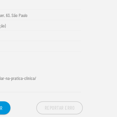
uer, 63, São Paulo
ção)
liar-na-pratica-clinica/
REPORTAR ERRO
OR