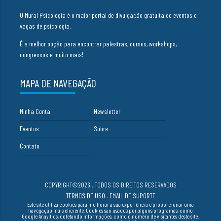
O Mural Psicologia é o maior portal de divulgação gratuita de eventos e
vagas de psicologia.
É a melhor opção para encontrar palestras, cursos, workshops,
congressos e muito mais!
MAPA DE NAVEGAÇÃO
Minha Conta
Newsletter
Eventos
Sobre
Contato
COPYRIGHT©2026 . TODOS OS DIREITOS RESERVADOS
TERMOS DE USO
.
EMAIL DE SUPORTE
Este site utiliza cookies para melhorar a sua experiência e proporcionar uma
navegação mais eficiente. Cookies são usados por alguns programas, como
Google Anayltics, coletando informações, como o número de visitantes deste site.