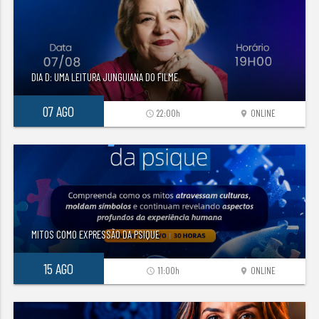
DIA D: UMA LEITURA JUNGUIANA DO FILME
07 AGO
22:00h
ONLINE
access_time
location_on
MITOS COMO EXPRESSÃO DA PSIQUE
15 AGO
11:00h
ONLINE
access_time
location_on