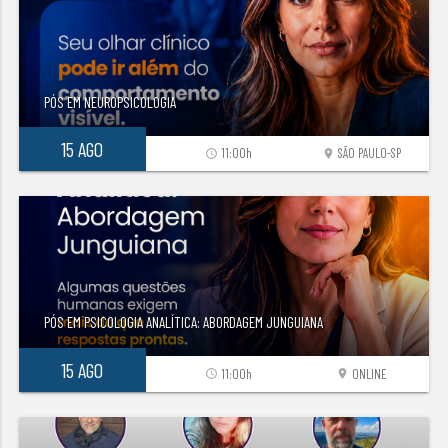
PÓS EM NEUROPSICOLOGIA
15 AGO
11:00h
SÃO PAULO-SP
access_time
location_on
PÓS EM PSICOLOGIA ANALÍTICA: ABORDAGEM JUNGUIANA
15 AGO
11:00h
ONLINE
access_time
location_on