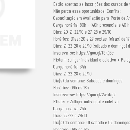
Estão abertas as inscrições dos cursos de t
Não perca essa oportunidade! Confira:
Capacitação em Avaliação para Porte de A
Carga horária: 80h – (40h presencial e 40 h 
Dias: 20-21-22/10 e 27-28 e 29/10
Horários: Dias: 20 e 27(sextas-feiras) de 17
Dias: 21-22-28 e 29/10 (sábado e domingo) d
Inscreva-se: https://goo.gl/tSkQ5c
Pister+ Zulliger individual e coletivo + Palo
Carga horária: 34h
Dias: 21-22-28 e 29/10
Dia(s) da semana: Sábados e domingos
Horários: 09h às 18h
Inscreva-se: https://goo.gl/2wbNg2
Pfister + Zulliger individual e coletivo
Carga horária: 25h
Dias: 22-28 e 29/10
Dia(s) da semana: 01 sábado e 02 domingo
Horários: 09h às 18h