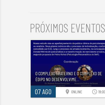
PRÓXIMOS EVENTO
O COMPLEXO FRATERNO E O COMPLEXO DE
ÉDIPO NO DESENVOLVIME
...
07 AGO
location_on
access_time
ONLINE
19:0