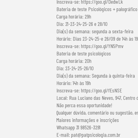
Inscreva-se: https://goo.gl/DedwLk
Bateria de teste Psicológicos + palográfico
Carga horária: 29h
Dia: 21-23-24-25-26 e 28/10
Dia(s) da semana: segunda a sexta-feira
Horário: Dias 23-24-25-e 26/09 de 14h às 19
Inscreva-se: https://goo.gl/YN5Pmv
Bateria de teste psicológicos
Carga horária: 20h
Dia: 23-24-25-26/10
Dia(s) da semana: Segunda à quinta-feira
Horário: 14h às 19h
Inscreva-se: https://goo.gl/fEsNSE
Local: Rua Luciano das Neves, 947, Centro d
Não perca essa oportunidade!
Qualquer dúvida, comentário ou sugestão, e
Maiores informações e inscrições
Whatsapp 31 98526-3291
E-mail:
pat@patpsicologia.com.br