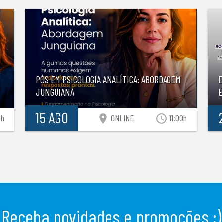
PÓS EM PSICOLOGIA ANALÍTICA: ABORDAGEM
JUNGUIANA
E
15 AGO
location_on
access_time
0h
ONLINE
11:00h
Receba novidades e promoções ;)