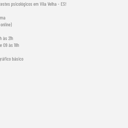
estes psicológicos em Vila Velha - ES!
rma
online)
h às 21h
e 09 às 18h
gráfico básico
s