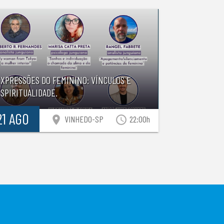
EXPRESSÕES DO FEMININO: VÍNCULOS E
SPIRITUALIDADE.
21 AGO
location_on
access_time
VINHEDO-SP
22:00h