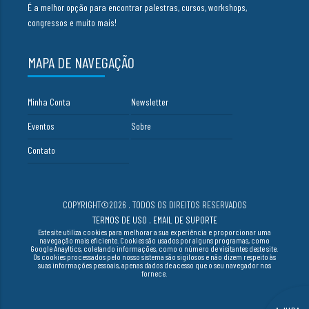
É a melhor opção para encontrar palestras, cursos, workshops,
congressos e muito mais!
MAPA DE NAVEGAÇÃO
Minha Conta
Newsletter
Eventos
Sobre
Contato
COPYRIGHT©2026 . TODOS OS DIREITOS RESERVADOS
TERMOS DE USO
.
EMAIL DE SUPORTE
Este site utiliza cookies para melhorar a sua experiência e proporcionar uma
navegação mais eficiente. Cookies são usados por alguns programas, como
Google Anayltics, coletando informações, como o número de visitantes deste site.
Os cookies processados pelo nosso sistema são sigilosos e não dizem respeito às
suas informações pessoais, apenas dados de acesso que o seu navegador nos
fornece.