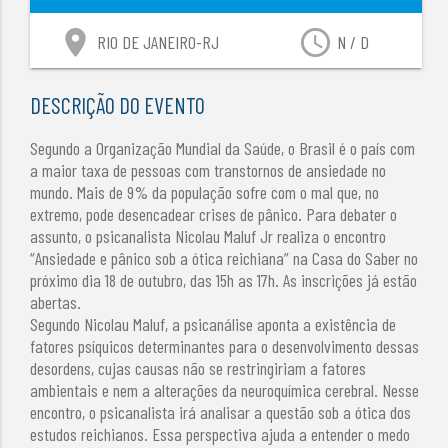
location_on
access_time
RIO DE JANEIRO-RJ
N / D
DESCRIÇÃO DO EVENTO
Segundo a Organização Mundial da Saúde, o Brasil é o país com
a maior taxa de pessoas com transtornos de ansiedade no
mundo. Mais de 9% da população sofre com o mal que, no
extremo, pode desencadear crises de pânico. Para debater o
assunto, o psicanalista Nicolau Maluf Jr realiza o encontro
“Ansiedade e pânico sob a ótica reichiana” na Casa do Saber no
próximo dia 18 de outubro, das 15h as 17h. As inscrições já estão
abertas.
Segundo Nicolau Maluf, a psicanálise aponta a existência de
fatores psíquicos determinantes para o desenvolvimento dessas
desordens, cujas causas não se restringiriam a fatores
ambientais e nem a alterações da neuroquímica cerebral. Nesse
encontro, o psicanalista irá analisar a questão sob a ótica dos
estudos reichianos. Essa perspectiva ajuda a entender o medo