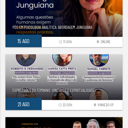
PÓS EM PSICOLOGIA ANALÍTICA: ABORDAGEM JUNGUIANA
15 AGO
11:00h
ONLINE
access_time
location_on
EXPRESSÕES DO FEMININO: VÍNCULOS E ESPIRITUALIDADE.
21 AGO
22:00h
VINHEDO-SP
access_time
location_on