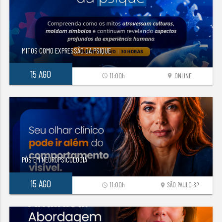
MITOS COMO EXPRESSÃO DA PSIQUE
15 AGO
11:00h
ONLINE
access_time
location_on
PÓS EM NEUROPSICOLOGIA
15 AGO
11:00h
SÃO PAULO-SP
access_time
location_on