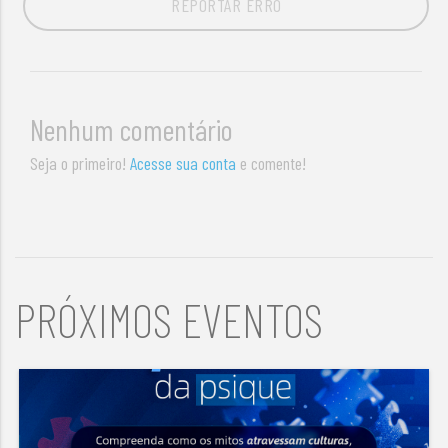
REPORTAR ERRO
Nenhum comentário
Seja o primeiro!
Acesse sua conta
e comente!
PRÓXIMOS EVENTOS