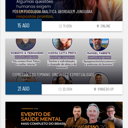
PÓS EM PSICOLOGIA ANALÍTICA: ABORDAGEM JUNGUIANA
15 AGO
11:00h
ONLINE
access_time
location_on
EXPRESSÕES DO FEMININO: VÍNCULOS E ESPIRITUALIDADE.
21 AGO
22:00h
VINHEDO-SP
access_time
location_on