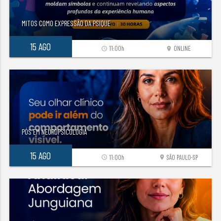
MITOS COMO EXPRESSÃO DA PSIQUE
15 AGO
11:00h
ONLINE
access_time
location_on
PÓS EM NEUROPSICOLOGIA
15 AGO
11:00h
SÃO PAULO-SP
access_time
location_on