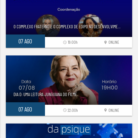
O COMPLEXO FRATERNO E O COMPLEXO DE ÉDIPO NO DESENVOLVIME
...
07 AGO
19:00h
ONLINE
access_time
location_on
DIA D: UMA LEITURA JUNGUIANA DO FILME
07 AGO
22:00h
ONLINE
access_time
location_on