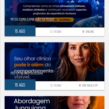
MITOS COMO EXPRESSÃO DA PSIQUE
15 AGO
11:00h
ONLINE
access_time
location_on
PÓS EM NEUROPSICOLOGIA
15 AGO
11:00h
SÃO PAULO-SP
access_time
location_on